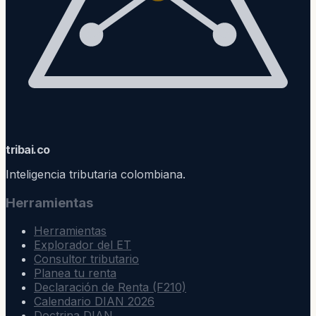
trib
ai
.co
Inteligencia tributaria colombiana.
Herramientas
Herramientas
Explorador del ET
Consultor tributario
Planea tu renta
Declaración de Renta (F210)
Calendario DIAN 2026
Doctrina DIAN