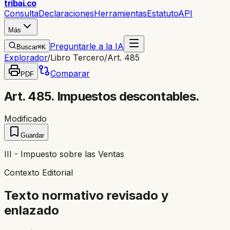
trib
ai
.co
Consulta
Declaraciones
Herramientas
Estatuto
API
Más
Preguntarle a la IA
Buscar
⌘K
Explorador
/
Libro Tercero
/
Art. 485
Comparar
PDF
Art. 485. Impuestos descontables.
Modificado
Guardar
III - Impuesto sobre las Ventas
Contexto Editorial
Texto normativo revisado y
enlazado