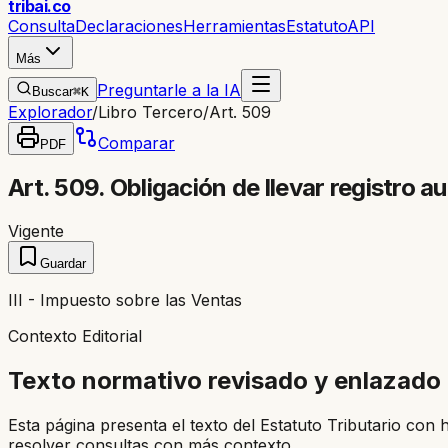
trib
ai
.co
Consulta
Declaraciones
Herramientas
Estatuto
API
Más
Preguntarle a la IA
Buscar
⌘K
Explorador
/
Libro Tercero
/
Art. 509
Comparar
PDF
Art. 509. Obligación de llevar registro 
Vigente
Guardar
III - Impuesto sobre las Ventas
Contexto Editorial
Texto normativo revisado y enlazado
Esta página presenta el texto del Estatuto Tributario con 
resolver consultas con más contexto.