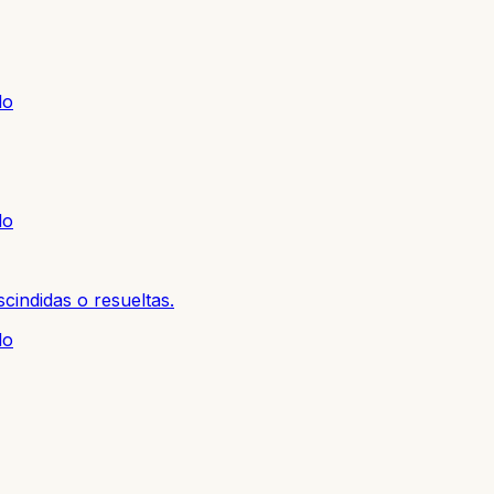
lo
lo
cindidas o resueltas.
lo