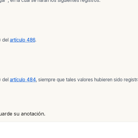
", en la cual se harán los siguientes registros:
) del
artículo 486
.
) del
artículo 484
, siempre que tales valores hubieren sido regist
uarde su anotación.