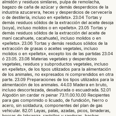
almidón y residuos similares, pulpa de remolacha,
bagazo de caña de azúcar y demás desperdicios de la
industria azucarera, heces y desperdicios de cervecería
o de destilería, incluso en «pellets». 23.04 Tortas y
demás residuos sólidos de la extracción del aceite desoja
(soya), incluso molidos o en «pellets». 23.05 Tortas y
demás residuos sólidos de la extracción del aceite de
maní cacahuete, cacahuate), incluso molidos o en
«pellets». 23.06 Tortas y demás residuos sólidos de la
extracción de grasas o aceites vegetales, incluso
molidos o en «pellets», excepto los de las partidas 23.04
ó 23.05. 23.08 Materias vegetales y desperdicios
vegetales, residuos y subproductos vegetales, incluso
en «pellets», de los tipos utilizados para la alimentación
de los animales, no expresados ni comprendidos en otra
parte. 23.09 Preparaciones de los tipos utilizados para la
alimentación de los animales. 44.03 Madera en bruto,
incluso descortezada, desalburada o escuadrada. 52.01
Algodón sin cardar ni peinar 73.11.00.10.00 Recipientes
para gas comprimido o licuado, de fundición, hierro o
acero, sin soldadura, componentes del plan de gas
vehicular. 82.01 Layas, palas, azadas, picos, binaderas,
horcas de labranza, rastrillos y raederas, hachas,