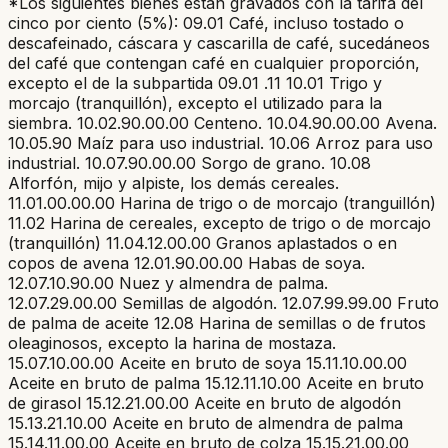
*Los siguientes bienes están gravados con la tarifa del
cinco por ciento (5%): 09.01 Café, incluso tostado o
descafeinado, cáscara y cascarilla de café, sucedáneos
del café que contengan café en cualquier proporción,
excepto el de la subpartida 09.01 .11 10.01 Trigo y
morcajo (tranquillón), excepto el utilizado para la
siembra. 10.02.90.00.00 Centeno. 10.04.90.00.00 Avena.
10.05.90 Maíz para uso industrial. 10.06 Arroz para uso
industrial. 10.07.90.00.00 Sorgo de grano. 10.08
Alforfón, mijo y alpiste, los demás cereales.
11.01.00.00.00 Harina de trigo o de morcajo (tranguillón)
11.02 Harina de cereales, excepto de trigo o de morcajo
(tranquillón) 11.04.12.00.00 Granos aplastados o en
copos de avena 12.01.90.00.00 Habas de soya.
12.07.10.90.00 Nuez y almendra de palma.
12.07.29.00.00 Semillas de algodón. 12.07.99.99.00 Fruto
de palma de aceite 12.08 Harina de semillas o de frutos
oleaginosos, excepto la harina de mostaza.
15.07.10.00.00 Aceite en bruto de soya 15.11.10.00.00
Aceite en bruto de palma 15.12.11.10.00 Aceite en bruto
de girasol 15.12.21.00.00 Aceite en bruto de algodón
15.13.21.10.00 Aceite en bruto de almendra de palma
15.14.11.00.00 Aceite en bruto de colza 15.15.21.00.00