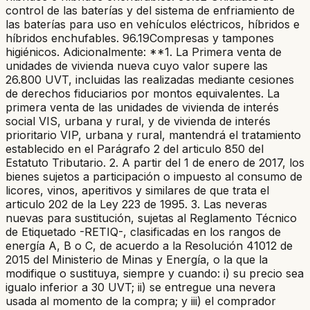
control de las baterías y del sistema de enfriamiento de
las baterías para uso en vehículos eléctricos, híbridos e
híbridos enchufables. 96.19
Compresas y tampones
higiénicos.
Adicionalmente: **1. La Primera venta de
unidades de vivienda nueva cuyo valor supere las
26.800 UVT, incluidas las realizadas mediante cesiones
de derechos fiduciarios por montos equivalentes. La
primera venta de las unidades de vivienda de interés
social VIS, urbana y rural, y de vivienda de interés
prioritario VIP, urbana y rural, mantendrá el tratamiento
establecido en el Parágrafo 2 del articulo 850 del
Estatuto Tributario. 2. A partir del 1 de enero de 2017, los
bienes sujetos a participación o impuesto al consumo de
licores, vinos, aperitivos y similares de que trata el
articulo 202 de la Ley 223 de 1995. 3. Las neveras
nuevas para sustitución, sujetas al Reglamento Técnico
de Etiquetado -RETIQ-, clasificadas en los rangos de
energía A, B o C, de acuerdo a la Resolución 41012 de
2015 del Ministerio de Minas y Energía, o la que la
modifique o sustituya, siempre y cuando: i) su precio sea
igualo inferior a 30 UVT; ii) se entregue una nevera
usada al momento de la compra; y iii) el comprador