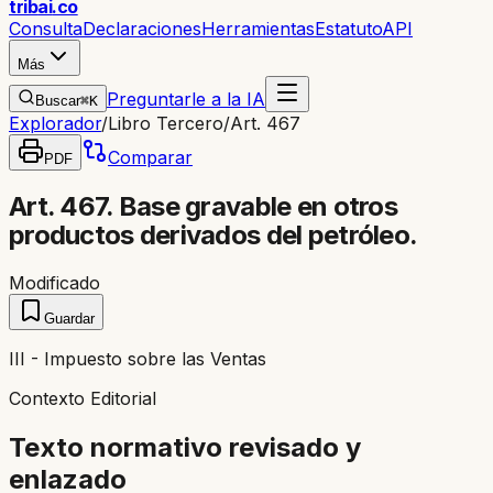
trib
ai
.co
Consulta
Declaraciones
Herramientas
Estatuto
API
Más
Preguntarle a la IA
Buscar
⌘K
Explorador
/
Libro Tercero
/
Art. 467
Comparar
PDF
Art. 467. Base gravable en otros
productos derivados del petróleo.
Modificado
Guardar
III - Impuesto sobre las Ventas
Contexto Editorial
Texto normativo revisado y
enlazado