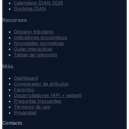
Calendario DIAN 2026
Doctrina DIAN
Recursos
Glosario tributario
Indicadores económicos
Novedades normativas
Guías interactivas
Tablas de retención
Más
Dashboard
Comparador de artículos
Favoritos
Desarrolladores (API + widget)
Preguntas frecuentes
Términos de uso
Privacidad
Contacto