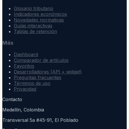
Glosario tributario
Indicadores económicos
Novedades normativas
Guías interactivas
Tablas de retención
Más
Dashboard
Comparador de artículos
Favoritos
Desarrolladores (API + widget)
Preguntas frecuentes
Términos de uso
Privacidad
Contacto
Medellín, Colombia
Transversal 5a #45-91, El Poblado