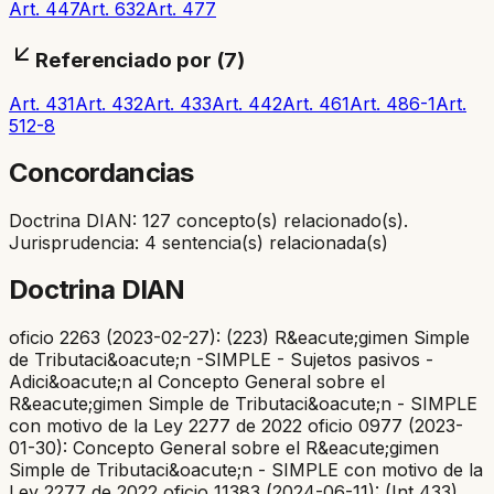
Art. 447
Art. 632
Art. 477
Referenciado por (
7
)
Art. 431
Art. 432
Art. 433
Art. 442
Art. 461
Art. 486-1
Art.
512-8
Concordancias
Doctrina DIAN: 127 concepto(s) relacionado(s).
Jurisprudencia: 4 sentencia(s) relacionada(s)
Doctrina DIAN
oficio 2263 (2023-02-27): (223) R&eacute;gimen Simple
de Tributaci&oacute;n -SIMPLE - Sujetos pasivos -
Adici&oacute;n al Concepto General sobre el
R&eacute;gimen Simple de Tributaci&oacute;n - SIMPLE
con motivo de la Ley 2277 de 2022 oficio 0977 (2023-
01-30): Concepto General sobre el R&eacute;gimen
Simple de Tributaci&oacute;n - SIMPLE con motivo de la
Ley 2277 de 2022 oficio 11383 (2024-06-11): (Int 433)