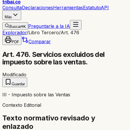
trib
ai
.co
Consulta
Declaraciones
Herramientas
Estatuto
API
Más
Preguntarle a la IA
Buscar
⌘K
Explorador
/
Libro Tercero
/
Art. 476
Comparar
PDF
Art. 476. Servicios excluidos del
impuesto sobre las ventas.
Modificado
Guardar
III - Impuesto sobre las Ventas
Contexto Editorial
Texto normativo revisado y
enlazado