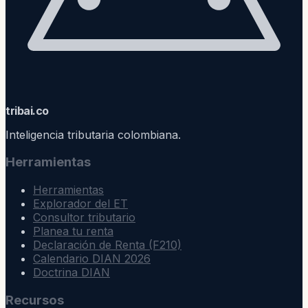
trib
ai
.co
Inteligencia tributaria colombiana.
Herramientas
Herramientas
Explorador del ET
Consultor tributario
Planea tu renta
Declaración de Renta (F210)
Calendario DIAN 2026
Doctrina DIAN
Recursos