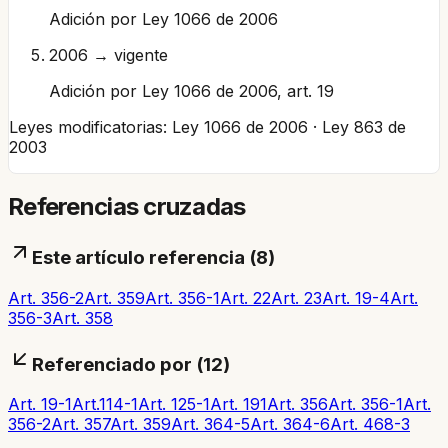
Adición por Ley 1066 de 2006
2006 → vigente
Adición por Ley 1066 de 2006, art. 19
Leyes modificatorias:
Ley 1066 de 2006 · Ley 863 de
2003
Referencias cruzadas
Este artículo referencia (
8
)
Art. 356-2
Art. 359
Art. 356-1
Art. 22
Art. 23
Art. 19-4
Art.
356-3
Art. 358
Referenciado por (
12
)
Art. 19-1
Art.114-1
Art. 125-1
Art. 191
Art. 356
Art. 356-1
Art.
356-2
Art. 357
Art. 359
Art. 364-5
Art. 364-6
Art. 468-3