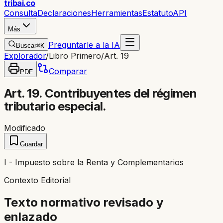
trib
ai
.co
Consulta
Declaraciones
Herramientas
Estatuto
API
Más
Preguntarle a la IA
Buscar
⌘K
Explorador
/
Libro Primero
/
Art. 19
Comparar
PDF
Art. 19. Contribuyentes del régimen
tributario especial.
Modificado
Guardar
I - Impuesto sobre la Renta y Complementarios
Contexto Editorial
Texto normativo revisado y
enlazado