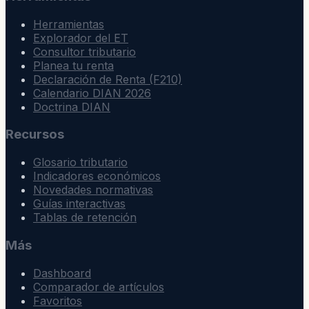
Herramientas
Explorador del ET
Consultor tributario
Planea tu renta
Declaración de Renta (F210)
Calendario DIAN 2026
Doctrina DIAN
Recursos
Glosario tributario
Indicadores económicos
Novedades normativas
Guías interactivas
Tablas de retención
Más
Dashboard
Comparador de artículos
Favoritos