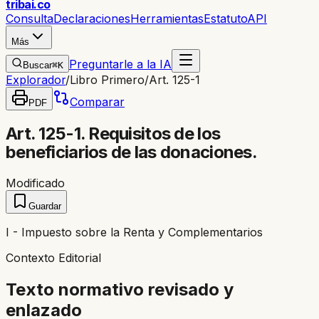
trib
ai
.co
Consulta
Declaraciones
Herramientas
Estatuto
API
Más
Preguntarle a la IA
Buscar
⌘K
Explorador
/
Libro Primero
/
Art. 125-1
Comparar
PDF
Art. 125-1. Requisitos de los
beneficiarios de las donaciones.
Modificado
Guardar
I - Impuesto sobre la Renta y Complementarios
Contexto Editorial
Texto normativo revisado y
enlazado