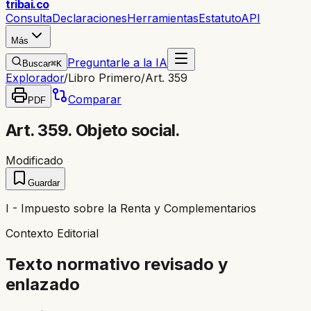
trib
ai
.co
Consulta
Declaraciones
Herramientas
Estatuto
API
Más
Preguntarle a la IA
Buscar
⌘K
Explorador
/
Libro Primero
/
Art. 359
Comparar
PDF
Art. 359. Objeto social.
Modificado
Guardar
I - Impuesto sobre la Renta y Complementarios
Contexto Editorial
Texto normativo revisado y
enlazado