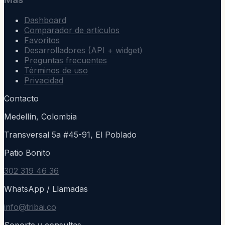
Dashboard
Comparador de artículos
Favoritos
Desarrolladores (API + widget)
Preguntas frecuentes
Términos de uso
Privacidad
Contacto
Medellín, Colombia
Transversal 5a #45-91, El Poblado
Patio Bonito
302 319 46 36
WhatsApp / Llamadas
info@tribai.co
Soporte y consultas