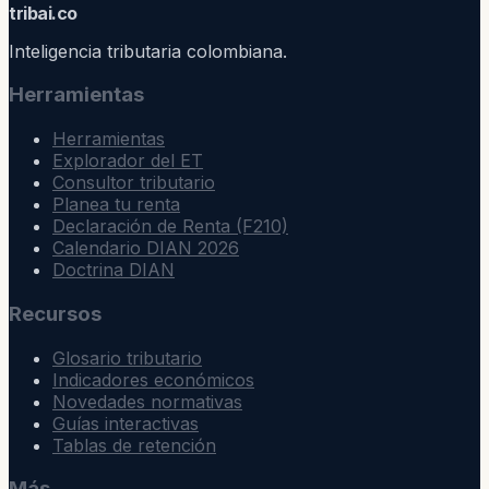
trib
ai
.co
Inteligencia tributaria colombiana.
Herramientas
Herramientas
Explorador del ET
Consultor tributario
Planea tu renta
Declaración de Renta (F210)
Calendario DIAN 2026
Doctrina DIAN
Recursos
Glosario tributario
Indicadores económicos
Novedades normativas
Guías interactivas
Tablas de retención
Más