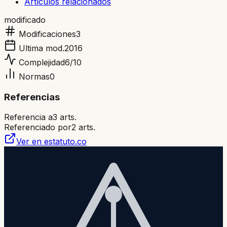
Artículos relacionados
modificado
Modificaciones
3
Ultima mod.
2016
Complejidad
6
/10
Normas
0
Referencias
Referencia a
3
arts.
Referenciado por
2
arts.
Ver en estatuto.co