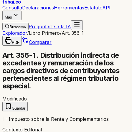
trib
ai
.co
Consulta
Declaraciones
Herramientas
Estatuto
API
Más
Preguntarle a la IA
Buscar
⌘K
Explorador
/
Libro Primero
/
Art. 356-1
Comparar
PDF
Art. 356-1 . Distribución indirecta de
excedentes y remuneración de los
cargos directivos de contribuyentes
pertenecientes al régimen tributario
especial.
Modificado
Guardar
I - Impuesto sobre la Renta y Complementarios
Contexto Editorial