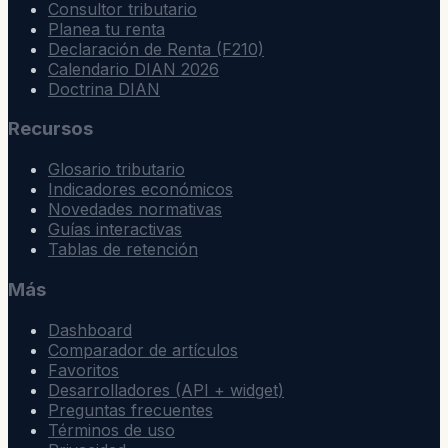
Consultor tributario
Planea tu renta
Declaración de Renta (F210)
Calendario DIAN 2026
Doctrina DIAN
Recursos
Glosario tributario
Indicadores económicos
Novedades normativas
Guías interactivas
Tablas de retención
Más
Dashboard
Comparador de artículos
Favoritos
Desarrolladores (API + widget)
Preguntas frecuentes
Términos de uso