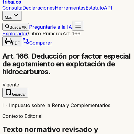
trib
ai
.co
Consulta
Declaraciones
Herramientas
Estatuto
API
Más
Preguntarle a la IA
Buscar
⌘K
Explorador
/
Libro Primero
/
Art. 166
Comparar
PDF
Art. 166. Deducción por factor especial
de agotamiento en explotación de
hidrocarburos.
Vigente
Guardar
I - Impuesto sobre la Renta y Complementarios
Contexto Editorial
Texto normativo revisado y