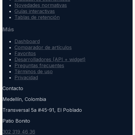
Novedades normativas
Guías interactivas
Tablas de retención
Más
Dashboard
Comparador de artículos
Favoritos
Desarrolladores (API + widget)
Preguntas frecuentes
Términos de uso
Privacidad
Contacto
Medellín, Colombia
Transversal 5a #45-91, El Poblado
Patio Bonito
302 319 46 36