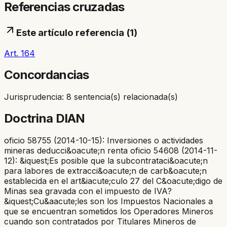
Referencias cruzadas
Este artículo referencia (
1
)
Art. 164
Concordancias
Jurisprudencia: 8 sentencia(s) relacionada(s)
Doctrina DIAN
oficio 58755 (2014-10-15): Inversiones o actividades
mineras deducci&oacute;n renta oficio 54608 (2014-11-
12): &iquest;Es posible que la subcontrataci&oacute;n
para labores de extracci&oacute;n de carb&oacute;n
establecida en el art&iacute;culo 27 del C&oacute;digo de
Minas sea gravada con el impuesto de IVA?
&iquest;Cu&aacute;les son los Impuestos Nacionales a
que se encuentran sometidos los Operadores Mineros
cuando son contratados por Titulares Mineros de