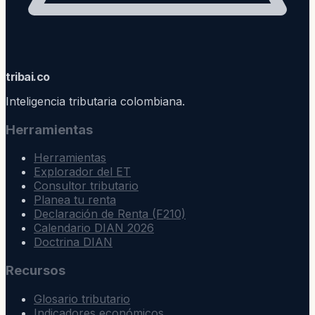
trib
ai
.co
Inteligencia tributaria colombiana.
Herramientas
Herramientas
Explorador del ET
Consultor tributario
Planea tu renta
Declaración de Renta (F210)
Calendario DIAN 2026
Doctrina DIAN
Recursos
Glosario tributario
Indicadores económicos