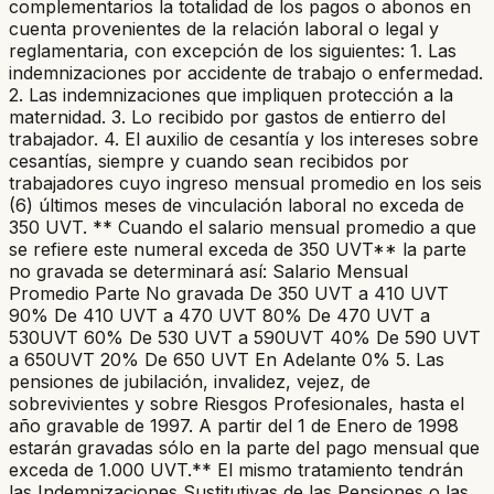
complementarios la totalidad de los pagos o abonos en
cuenta provenientes de la relación laboral o legal y
reglamentaria, con excepción de los siguientes: 1. Las
indemnizaciones por accidente de trabajo o enfermedad.
2. Las indemnizaciones que impliquen protección a la
maternidad. 3. Lo recibido por gastos de entierro del
trabajador. 4. El auxilio de cesantía y los intereses sobre
cesantías, siempre y cuando sean recibidos por
trabajadores cuyo ingreso mensual promedio en los seis
(6) últimos meses de vinculación laboral no exceda de
350 UVT. ** Cuando el salario mensual promedio a que
se refiere este numeral exceda de 350 UVT** la parte
no gravada se determinará así: Salario Mensual
Promedio Parte No gravada De 350 UVT a 410 UVT
90% De 410 UVT a 470 UVT 80% De 470 UVT a
530UVT 60% De 530 UVT a 590UVT 40% De 590 UVT
a 650UVT 20% De 650 UVT En Adelante 0% 5. Las
pensiones de jubilación, invalidez, vejez, de
sobrevivientes y sobre Riesgos Profesionales, hasta el
año gravable de 1997. A partir del 1 de Enero de 1998
estarán gravadas sólo en la parte del pago mensual que
exceda de 1.000 UVT.** El mismo tratamiento tendrán
las Indemnizaciones Sustitutivas de las Pensiones o las