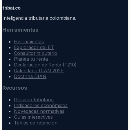
trib
ai
.co
Inteligencia tributaria colombiana.
Herramientas
Herramientas
Explorador del ET
Consultor tributario
Planea tu renta
Declaración de Renta (F210)
Calendario DIAN 2026
Doctrina DIAN
Recursos
Glosario tributario
Indicadores económicos
Novedades normativas
Guías interactivas
Tablas de retención