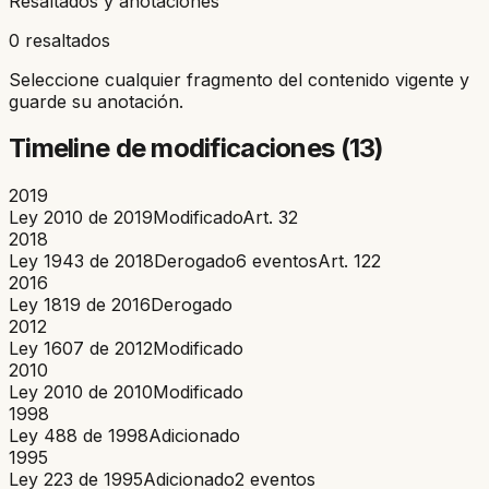
Resaltados y anotaciones
0 resaltados
Seleccione cualquier fragmento del contenido vigente y
guarde su anotación.
Timeline de modificaciones (
13
)
2019
Ley 2010 de 2019
Modificado
Art.
32
2018
Ley 1943 de 2018
Derogado
6
eventos
Art.
122
2016
Ley 1819 de 2016
Derogado
2012
Ley 1607 de 2012
Modificado
2010
Ley 2010 de 2010
Modificado
1998
Ley 488 de 1998
Adicionado
1995
Ley 223 de 1995
Adicionado
2
eventos