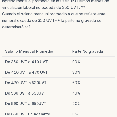
ingreso mensual promedio en los seis (6) últimos meses de
vinculación laboral no exceda de 350 UVT. **
Cuando el salario mensual promedio a que se refiere este
numeral exceda de 350 UVT** la parte no gravada se
determinará así:
Salario Mensual Promedio
Parte No gravada
De 350 UVT a 410 UVT
90%
De 410 UVT a 470 UVT
80%
De 470 UVT a 530UVT
60%
De 530 UVT a 590UVT
40%
De 590 UVT a 650UVT
20%
De 650 UVT En Adelante
0%