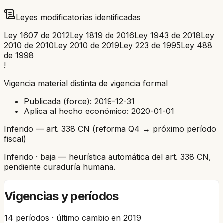
Leyes modificatorias identificadas
Ley 1607 de 2012
Ley 1819 de 2016
Ley 1943 de 2018
Ley
2010 de 2010
Ley 2010 de 2019
Ley 223 de 1995
Ley 488
de 1998
!
Vigencia material distinta de vigencia formal
Publicada (force):
2019-12-31
Aplica al hecho económico:
2020-01-01
Inferido — art. 338 CN (reforma Q4 → próximo período
fiscal)
Inferido
· baja
— heurística automática del art. 338 CN,
pendiente curaduría humana.
Vigencias y períodos
14
períodos · último cambio en
2019