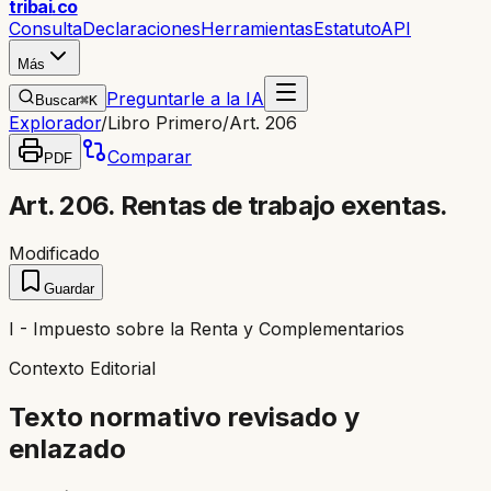
trib
ai
.co
Consulta
Declaraciones
Herramientas
Estatuto
API
Más
Preguntarle a la IA
Buscar
⌘K
Explorador
/
Libro Primero
/
Art. 206
Comparar
PDF
Art. 206. Rentas de trabajo exentas.
Modificado
Guardar
I - Impuesto sobre la Renta y Complementarios
Contexto Editorial
Texto normativo revisado y
enlazado