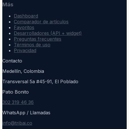
Más
Dashboard
Comparador de artículos
Favoritos
Desarrolladores (API + widget)
Preguntas frecuentes
Términos de uso
Privacidad
Contacto
Medellín, Colombia
Transversal 5a #45-91, El Poblado
Patio Bonito
302 319 46 36
WhatsApp / Llamadas
info@tribai.co