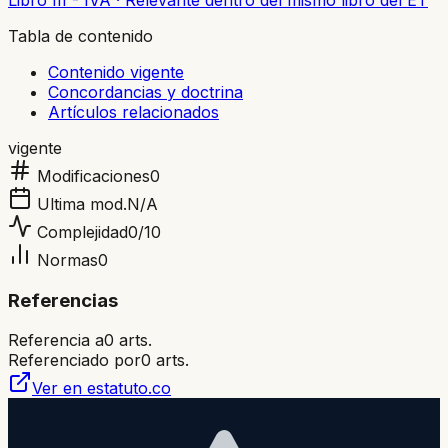
Libro III - IVA
·
Relevante dentro del mismo libro del ET
Tabla de contenido
Contenido vigente
Concordancias y doctrina
Artículos relacionados
vigente
Modificaciones
0
Ultima mod.
N/A
Complejidad
0
/10
Normas
0
Referencias
Referencia a
0
arts.
Referenciado por
0
arts.
Ver en estatuto.co