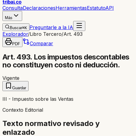
trib
ai
.co
Consulta
Declaraciones
Herramientas
Estatuto
API
Más
Preguntarle a la IA
Buscar
⌘K
Explorador
/
Libro Tercero
/
Art. 493
Comparar
PDF
Art. 493. Los impuestos descontables
no constituyen costo ni deducción.
Vigente
Guardar
III - Impuesto sobre las Ventas
Contexto Editorial
Texto normativo revisado y
enlazado