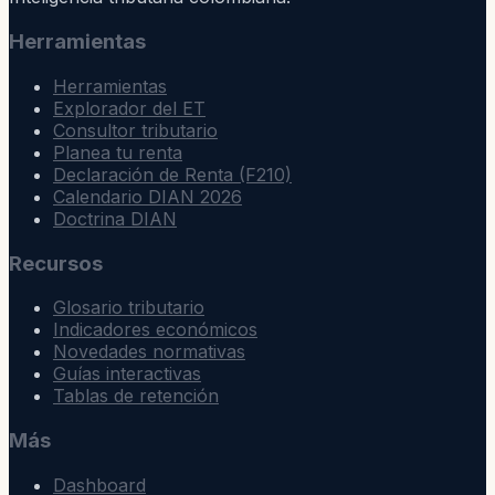
Herramientas
Herramientas
Explorador del ET
Consultor tributario
Planea tu renta
Declaración de Renta (F210)
Calendario DIAN 2026
Doctrina DIAN
Recursos
Glosario tributario
Indicadores económicos
Novedades normativas
Guías interactivas
Tablas de retención
Más
Dashboard