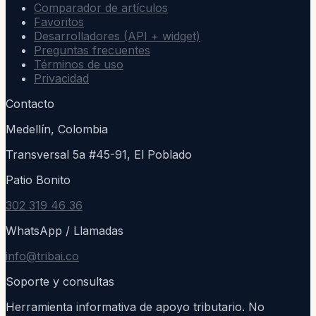
Comparador de artículos
Favoritos
Desarrolladores (API + widget)
Preguntas frecuentes
Términos de uso
Privacidad
Contacto
Medellín, Colombia
Transversal 5a #45-91, El Poblado
Patio Bonito
302 319 46 36
WhatsApp / Llamadas
info@tribai.co
Soporte y consultas
Herramienta informativa de apoyo tributario. No