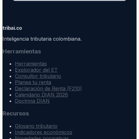
trib
ai
.co
Inteligencia tributaria colombiana.
Herramientas
Herramientas
Explorador del ET
Consultor tributario
Planea tu renta
Declaración de Renta (F210)
Calendario DIAN 2026
Doctrina DIAN
Recursos
Glosario tributario
Indicadores económicos
Novedades normativas