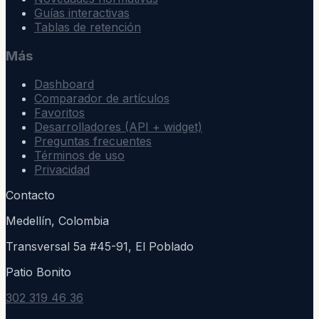
Guías interactivas
Tablas de retención
Más
Dashboard
Comparador de artículos
Favoritos
Desarrolladores (API + widget)
Preguntas frecuentes
Términos de uso
Privacidad
Contacto
Medellín, Colombia
Transversal 5a #45-91, El Poblado
Patio Bonito
302 319 46 36