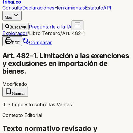
trib
ai
.co
Consulta
Declaraciones
Herramientas
Estatuto
API
Más
Preguntarle a la IA
Buscar
⌘K
Explorador
/
Libro Tercero
/
Art. 482-1
Comparar
PDF
Art. 482-1. Limitación a las exenciones
y exclusiones en importación de
bienes.
Modificado
Guardar
III - Impuesto sobre las Ventas
Contexto Editorial
Texto normativo revisado y