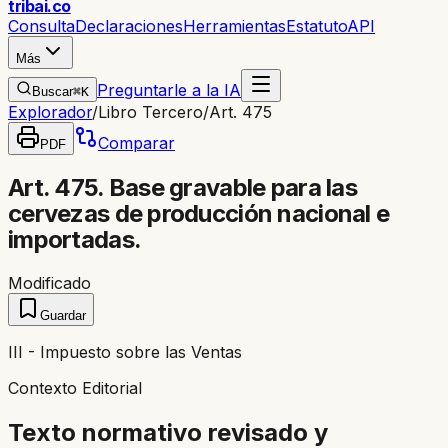
trib
ai
.co
Consulta
Declaraciones
Herramientas
Estatuto
API
Más
Preguntarle a la IA
Buscar
⌘K
Explorador
/
Libro Tercero
/
Art. 475
Comparar
PDF
Art. 475. Base gravable para las
cervezas de producción nacional e
importadas.
Modificado
Guardar
III - Impuesto sobre las Ventas
Contexto Editorial
Texto normativo revisado y