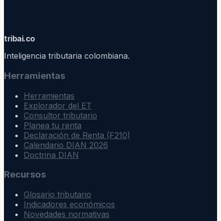
trib
ai
.co
Inteligencia tributaria colombiana.
Herramientas
Herramientas
Explorador del ET
Consultor tributario
Planea tu renta
Declaración de Renta (F210)
Calendario DIAN 2026
Doctrina DIAN
Recursos
Glosario tributario
Indicadores económicos
Novedades normativas