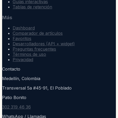
Guías interactivas
Tablas de retención
Más
Dashboard
Comparador de artículos
Favoritos
Desarrolladores (API + widget)
Preguntas frecuentes
Términos de uso
Privacidad
Contacto
Medellín, Colombia
Transversal 5a #45-91, El Poblado
Patio Bonito
302 319 46 36
WhatsApp / Llamadas