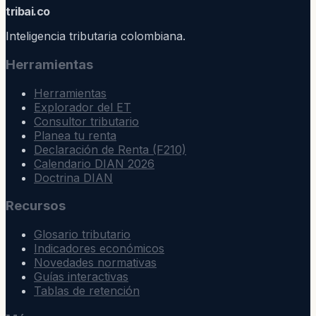
trib
ai
.co
Inteligencia tributaria colombiana.
Herramientas
Herramientas
Explorador del ET
Consultor tributario
Planea tu renta
Declaración de Renta (F210)
Calendario DIAN 2026
Doctrina DIAN
Recursos
Glosario tributario
Indicadores económicos
Novedades normativas
Guías interactivas
Tablas de retención