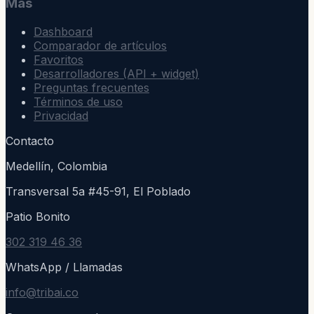
Más
Dashboard
Comparador de artículos
Favoritos
Desarrolladores (API + widget)
Preguntas frecuentes
Términos de uso
Privacidad
Contacto
Medellín, Colombia
Transversal 5a #45-91, El Poblado
Patio Bonito
302 319 46 36
WhatsApp / Llamadas
info@tribai.co