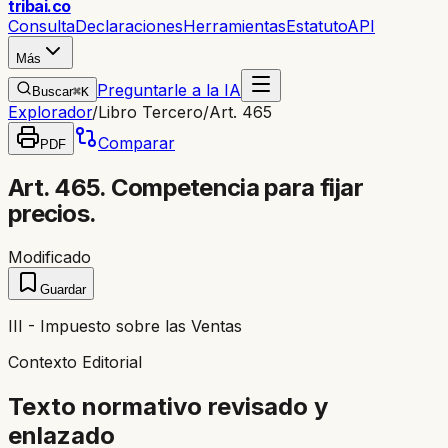
trib
ai
.co
Consulta
Declaraciones
Herramientas
Estatuto
API
Más
Preguntarle a la IA
Buscar
⌘K
Explorador
/
Libro Tercero
/
Art. 465
Comparar
PDF
Art. 465. Competencia para fijar
precios.
Modificado
Guardar
III - Impuesto sobre las Ventas
Contexto Editorial
Texto normativo revisado y
enlazado