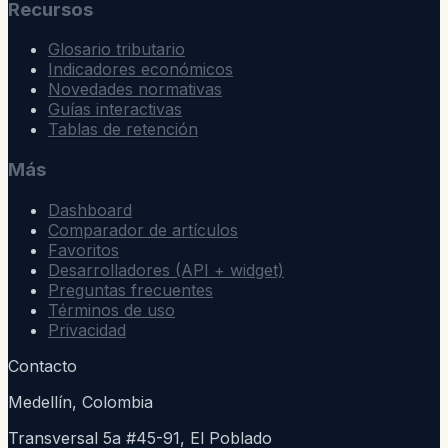
Recursos
Glosario tributario
Indicadores económicos
Novedades normativas
Guías interactivas
Tablas de retención
Más
Dashboard
Comparador de artículos
Favoritos
Desarrolladores (API + widget)
Preguntas frecuentes
Términos de uso
Privacidad
Contacto
Medellín, Colombia
Transversal 5a #45-91, El Poblado