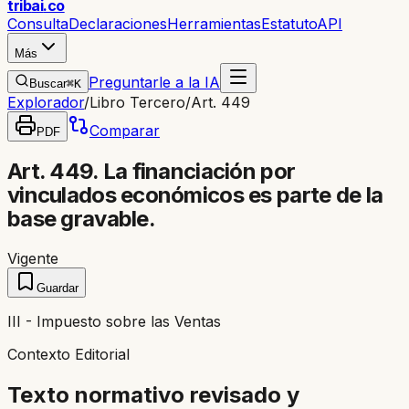
trib
ai
.co
Consulta
Declaraciones
Herramientas
Estatuto
API
Más
Preguntarle a la IA
Buscar
⌘K
Explorador
/
Libro Tercero
/
Art. 449
Comparar
PDF
Art. 449. La financiación por
vinculados económicos es parte de la
base gravable.
Vigente
Guardar
III - Impuesto sobre las Ventas
Contexto Editorial
Texto normativo revisado y