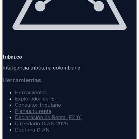
trib
ai
.co
Inteligencia tributaria colombiana.
Herramientas
Herramientas
Explorador del ET
Consultor tributario
Planea tu renta
Declaración de Renta (F210)
Calendario DIAN 2026
Doctrina DIAN