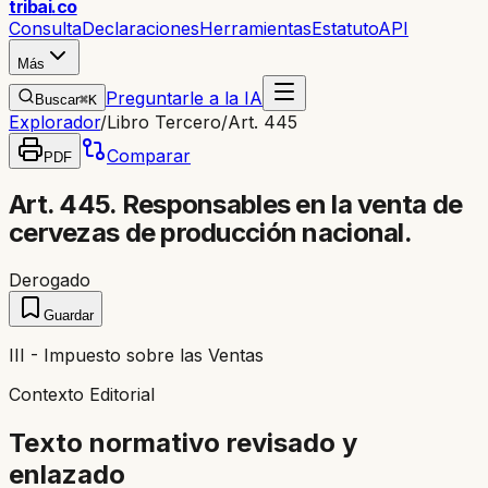
trib
ai
.co
Consulta
Declaraciones
Herramientas
Estatuto
API
Más
Preguntarle a la IA
Buscar
⌘K
Explorador
/
Libro Tercero
/
Art. 445
Comparar
PDF
Art. 445. Responsables en la venta de
cervezas de producción nacional.
Derogado
Guardar
III - Impuesto sobre las Ventas
Contexto Editorial
Texto normativo revisado y
enlazado