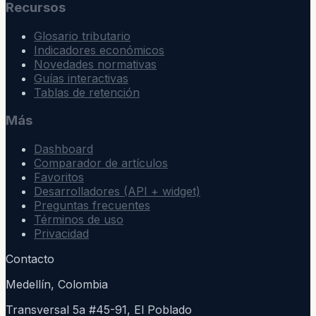
Recursos
Glosario tributario
Indicadores económicos
Novedades normativas
Guías interactivas
Tablas de retención
Más
Dashboard
Comparador de artículos
Favoritos
Desarrolladores (API + widget)
Preguntas frecuentes
Términos de uso
Privacidad
Contacto
Medellín, Colombia
Transversal 5a #45-91, El Poblado