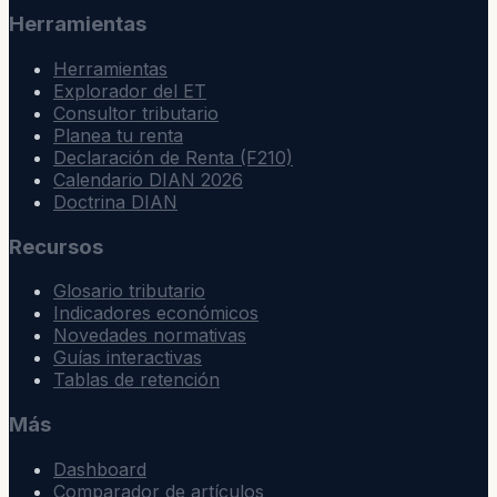
Herramientas
Herramientas
Explorador del ET
Consultor tributario
Planea tu renta
Declaración de Renta (F210)
Calendario DIAN 2026
Doctrina DIAN
Recursos
Glosario tributario
Indicadores económicos
Novedades normativas
Guías interactivas
Tablas de retención
Más
Dashboard
Comparador de artículos