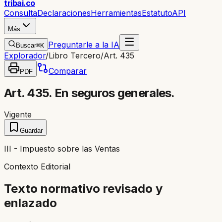
trib
ai
.co
Consulta
Declaraciones
Herramientas
Estatuto
API
Más
Preguntarle a la IA
Buscar
⌘K
Explorador
/
Libro Tercero
/
Art. 435
Comparar
PDF
Art. 435. En seguros generales.
Vigente
Guardar
III - Impuesto sobre las Ventas
Contexto Editorial
Texto normativo revisado y
enlazado