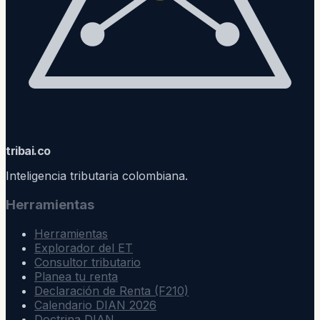
trib
ai
.co
Inteligencia tributaria colombiana.
Herramientas
Herramientas
Explorador del ET
Consultor tributario
Planea tu renta
Declaración de Renta (F210)
Calendario DIAN 2026
Doctrina DIAN