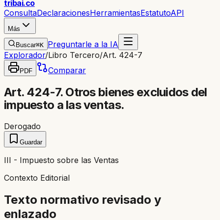
trib
ai
.co
Consulta
Declaraciones
Herramientas
Estatuto
API
Más
Preguntarle a la IA
Buscar
⌘K
Explorador
/
Libro Tercero
/
Art. 424-7
Comparar
PDF
Art. 424-7. Otros bienes excluidos del
impuesto a las ventas.
Derogado
Guardar
III - Impuesto sobre las Ventas
Contexto Editorial
Texto normativo revisado y
enlazado