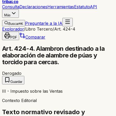
trib
ai
.co
Consulta
Declaraciones
Herramientas
Estatuto
API
Más
Preguntarle a la IA
Buscar
⌘K
Explorador
/
Libro Tercero
/
Art. 424-4
Comparar
PDF
Art. 424-4. Alambron destinado a la
elaboración de alambre de púas y
torcido para cercas.
Derogado
Guardar
III - Impuesto sobre las Ventas
Contexto Editorial
Texto normativo revisado y