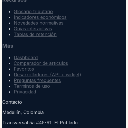
Glosario tributario
Indicadores económicos
Novedades normativas
Guías interactivas
Tablas de retención
Más
Dashboard
Comparador de artículos
Favoritos
Desarrolladores (API + widget)
Preguntas frecuentes
Términos de uso
Privacidad
Contacto
Medellín, Colombia
Transversal 5a #45-91, El Poblado