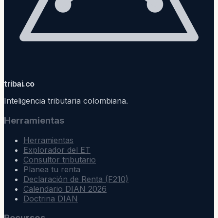
trib
ai
.co
Inteligencia tributaria colombiana.
Herramientas
Herramientas
Explorador del ET
Consultor tributario
Planea tu renta
Declaración de Renta (F210)
Calendario DIAN 2026
Doctrina DIAN
Recursos