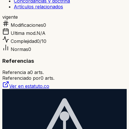
Concordancias y doctrina
Artículos relacionados
vigente
Modificaciones
0
Ultima mod.
N/A
Complejidad
0
/10
Normas
0
Referencias
Referencia a
0
arts.
Referenciado por
0
arts.
Ver en estatuto.co