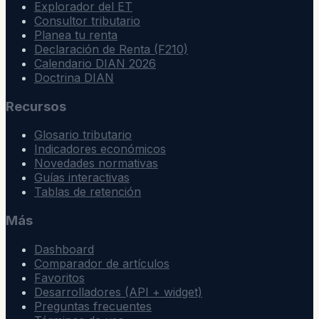
Explorador del ET
Consultor tributario
Planea tu renta
Declaración de Renta (F210)
Calendario DIAN 2026
Doctrina DIAN
Recursos
Glosario tributario
Indicadores económicos
Novedades normativas
Guías interactivas
Tablas de retención
Más
Dashboard
Comparador de artículos
Favoritos
Desarrolladores (API + widget)
Preguntas frecuentes