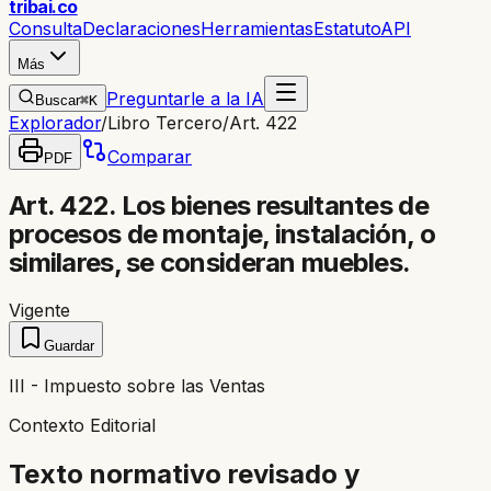
trib
ai
.co
Consulta
Declaraciones
Herramientas
Estatuto
API
Más
Preguntarle a la IA
Buscar
⌘K
Explorador
/
Libro Tercero
/
Art. 422
Comparar
PDF
Art. 422. Los bienes resultantes de
procesos de montaje, instalación, o
similares, se consideran muebles.
Vigente
Guardar
III - Impuesto sobre las Ventas
Contexto Editorial
Texto normativo revisado y