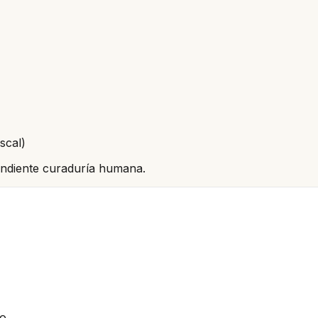
scal)
pendiente curaduría humana.
io