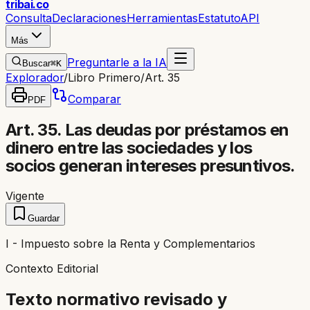
trib
ai
.co
Consulta
Declaraciones
Herramientas
Estatuto
API
Más
Preguntarle a la IA
Buscar
⌘K
Explorador
/
Libro Primero
/
Art. 35
Comparar
PDF
Art. 35. Las deudas por préstamos en
dinero entre las sociedades y los
socios generan intereses presuntivos.
Vigente
Guardar
I - Impuesto sobre la Renta y Complementarios
Contexto Editorial
Texto normativo revisado y