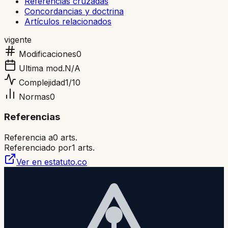
Referencias cruzadas
Concordancias y doctrina
Artículos relacionados
vigente
Modificaciones
0
Ultima mod.
N/A
Complejidad
1
/10
Normas
0
Referencias
Referencia a
0
arts.
Referenciado por
1
arts.
Ver en estatuto.co