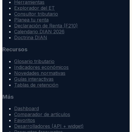
Herramientas
Explorador del ET
Consultor tributario
Planea tu renta
Declaración de Renta (F210)
Calendario DIAN 2026
Doctrina DIAN
Recursos
Glosario tributario
Indicadores económicos
Novedades normativas
Guías interactivas
Tablas de retención
Más
Dashboard
Comparador de artículos
Favoritos
Desarrolladores (API + widget)