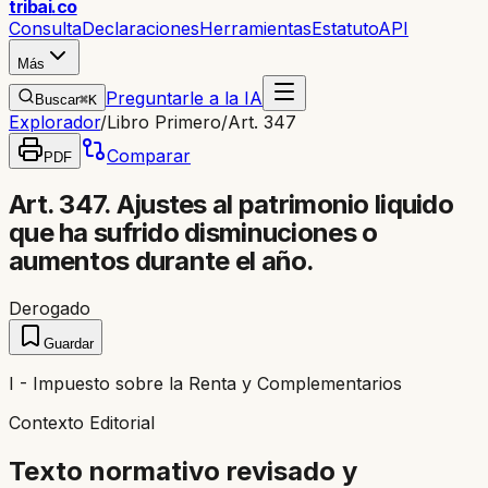
trib
ai
.co
Consulta
Declaraciones
Herramientas
Estatuto
API
Más
Preguntarle a la IA
Buscar
⌘K
Explorador
/
Libro Primero
/
Art. 347
Comparar
PDF
Art. 347. Ajustes al patrimonio liquido
que ha sufrido disminuciones o
aumentos durante el año.
Derogado
Guardar
I - Impuesto sobre la Renta y Complementarios
Contexto Editorial
Texto normativo revisado y