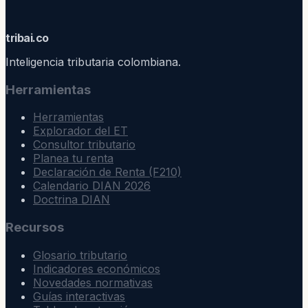
trib
ai
.co
Inteligencia tributaria colombiana.
Herramientas
Herramientas
Explorador del ET
Consultor tributario
Planea tu renta
Declaración de Renta (F210)
Calendario DIAN 2026
Doctrina DIAN
Recursos
Glosario tributario
Indicadores económicos
Novedades normativas
Guías interactivas