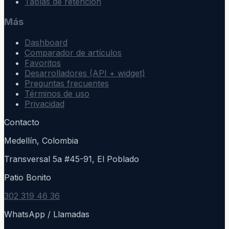
Tablas de retención
Más
Dashboard
Comparador de artículos
Favoritos
Desarrolladores (API + widget)
Preguntas frecuentes
Términos de uso
Privacidad
Contacto
Medellín, Colombia
Transversal 5a #45-91, El Poblado
Patio Bonito
302 319 46 36
WhatsApp / Llamadas