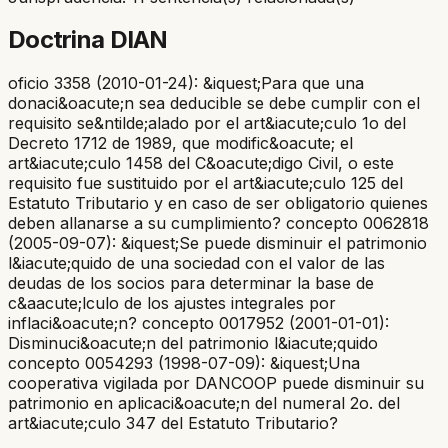
Doctrina DIAN
oficio 3358 (2010-01-24): &iquest;Para que una
donaci&oacute;n sea deducible se debe cumplir con el
requisito se&ntilde;alado por el art&iacute;culo 1o del
Decreto 1712 de 1989, que modific&oacute; el
art&iacute;culo 1458 del C&oacute;digo Civil, o este
requisito fue sustituido por el art&iacute;culo 125 del
Estatuto Tributario y en caso de ser obligatorio quienes
deben allanarse a su cumplimiento? concepto 0062818
(2005-09-07): &iquest;Se puede disminuir el patrimonio
l&iacute;quido de una sociedad con el valor de las
deudas de los socios para determinar la base de
c&aacute;lculo de los ajustes integrales por
inflaci&oacute;n? concepto 0017952 (2001-01-01):
Disminuci&oacute;n del patrimonio l&iacute;quido
concepto 0054293 (1998-07-09): &iquest;Una
cooperativa vigilada por DANCOOP puede disminuir su
patrimonio en aplicaci&oacute;n del numeral 2o. del
art&iacute;culo 347 del Estatuto Tributario?