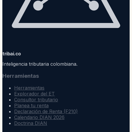
trib
ai
.co
Inteligencia tributaria colombiana.
Herramientas
Herramientas
Explorador del ET
Consultor tributario
Planea tu renta
Declaración de Renta (F210)
Calendario DIAN 2026
Doctrina DIAN