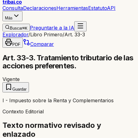
trib
ai
.co
Consulta
Declaraciones
Herramientas
Estatuto
API
Más
Preguntarle a la IA
Buscar
⌘K
Explorador
/
Libro Primero
/
Art. 33-3
Comparar
PDF
Art. 33-3. Tratamiento tributario de las
acciones preferentes.
Vigente
Guardar
I - Impuesto sobre la Renta y Complementarios
Contexto Editorial
Texto normativo revisado y
enlazado