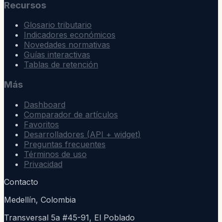
Recursos
Glosario tributario
Indicadores económicos
Novedades normativas
Guías interactivas
Tablas de retención
Más
Dashboard
Comparador de artículos
Favoritos
Desarrolladores (API + widget)
Preguntas frecuentes
Términos de uso
Privacidad
Contacto
Medellín, Colombia
Transversal 5a #45-91, El Poblado