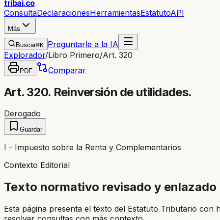
trib
ai
.co
Consulta
Declaraciones
Herramientas
Estatuto
API
Más
Preguntarle a la IA
Buscar
⌘K
Explorador
/
Libro Primero
/
Art. 320
Comparar
PDF
Art. 320. Reinversión de utilidades.
Derogado
Guardar
I - Impuesto sobre la Renta y Complementarios
Contexto Editorial
Texto normativo revisado y enlazado
Esta página presenta el texto del Estatuto Tributario con 
resolver consultas con más contexto.