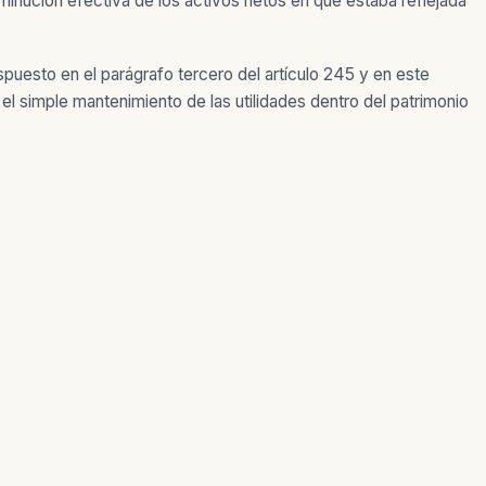
sminución efectiva de los activos netos en que estaba reflejada
spuesto en el parágrafo tercero del artículo 245 y en este
 el simple mantenimiento de las utilidades dentro del patrimonio