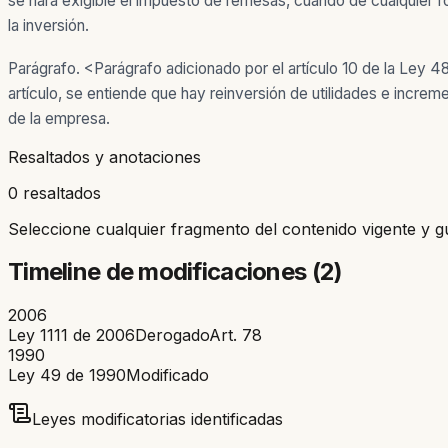
se hará exigible el impuesto de remesas, cuando de cualquier for
la inversión.
Parágrafo. <Parágrafo adicionado por el artículo 10 de la Ley 48
artículo, se entiende que hay reinversión de utilidades e increm
de la empresa.
Resaltados y anotaciones
0 resaltados
Seleccione cualquier fragmento del contenido vigente y g
Timeline de modificaciones (
2
)
2006
Ley 1111 de 2006
Derogado
Art.
78
1990
Ley 49 de 1990
Modificado
Leyes modificatorias identificadas