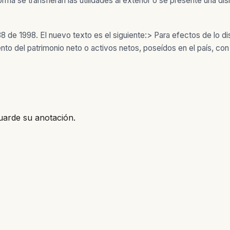
ma se transfieran las utilidades al exterior o se presente una di
8 de 1998. El nuevo texto es el siguiente:> Para efectos de lo di
ento del patrimonio neto o activos netos, poseídos en el país, con
uarde su anotación.