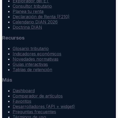
Explorador del ET
Consultor tributario
Planea tu renta
Declaración de Renta (F210)
Calendario DIAN 2026
Doctrina DIAN
Recursos
Glosario tributario
Indicadores económicos
Novedades normativas
Guías interactivas
Tablas de retención
Más
Dashboard
Comparador de artículos
Favoritos
Desarrolladores (API + widget)
Preguntas frecuentes
Términos de uso