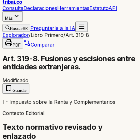
trib
ai
.co
Consulta
Declaraciones
Herramientas
Estatuto
API
Más
Preguntarle a la IA
Buscar
⌘K
Explorador
/
Libro Primero
/
Art. 319-8
Comparar
PDF
Art. 319-8. Fusiones y escisiones entre
entidades extranjeras.
Modificado
Guardar
I - Impuesto sobre la Renta y Complementarios
Contexto Editorial
Texto normativo revisado y
enlazado