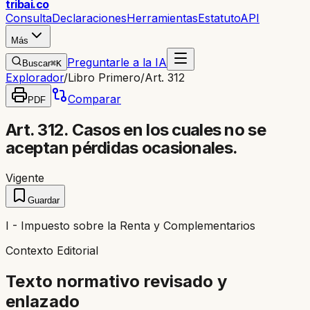
trib
ai
.co
Consulta
Declaraciones
Herramientas
Estatuto
API
Más
Preguntarle a la IA
Buscar
⌘K
Explorador
/
Libro Primero
/
Art. 312
Comparar
PDF
Art. 312. Casos en los cuales no se
aceptan pérdidas ocasionales.
Vigente
Guardar
I - Impuesto sobre la Renta y Complementarios
Contexto Editorial
Texto normativo revisado y
enlazado