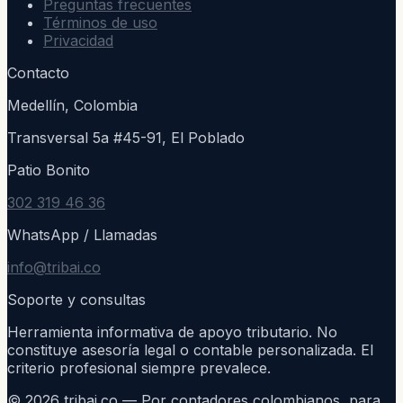
Preguntas frecuentes
Términos de uso
Privacidad
Contacto
Medellín, Colombia
Transversal 5a #45-91, El Poblado
Patio Bonito
302 319 46 36
WhatsApp / Llamadas
info@tribai.co
Soporte y consultas
Herramienta informativa de apoyo tributario. No
constituye asesoría legal o contable personalizada. El
criterio profesional siempre prevalece.
©
2026
tribai.co — Por contadores colombianos, para