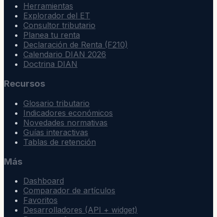
Herramientas
Explorador del ET
Consultor tributario
Planea tu renta
Declaración de Renta (F210)
Calendario DIAN 2026
Doctrina DIAN
Recursos
Glosario tributario
Indicadores económicos
Novedades normativas
Guías interactivas
Tablas de retención
Más
Dashboard
Comparador de artículos
Favoritos
Desarrolladores (API + widget)