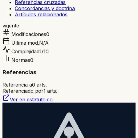
Referencias cruzadas
Concordancias y doctrina
Artículos relacionados
vigente
Modificaciones
0
Ultima mod.
N/A
Complejidad
1
/10
Normas
0
Referencias
Referencia a
0
arts.
Referenciado por
1
arts.
Ver en estatuto.co