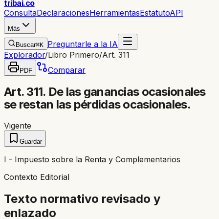
trib
ai
.co
Consulta
Declaraciones
Herramientas
Estatuto
API
Más
Preguntarle a la IA
Buscar
⌘K
Explorador
/
Libro Primero
/
Art. 311
Comparar
PDF
Art. 311. De las ganancias ocasionales
se restan las pérdidas ocasionales.
Vigente
Guardar
I - Impuesto sobre la Renta y Complementarios
Contexto Editorial
Texto normativo revisado y
enlazado