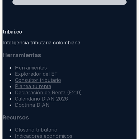
trib
ai
.co
Inteligencia tributaria colombiana.
Herramientas
Herramientas
Explorador del ET
Consultor tributario
Planea tu renta
Declaración de Renta (F210)
Calendario DIAN 2026
Doctrina DIAN
Recursos
Glosario tributario
Indicadores económicos