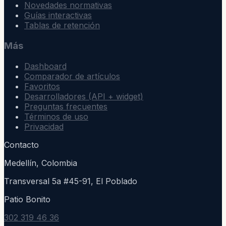
Novedades normativas
Guías interactivas
Tablas de retención
Más
Dashboard
Comparador de artículos
Favoritos
Desarrolladores (API + widget)
Preguntas frecuentes
Términos de uso
Privacidad
Contacto
Medellín, Colombia
Transversal 5a #45-91, El Poblado
Patio Bonito
302 319 46 36