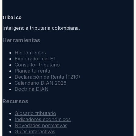
trib
ai
.co
Inteligencia tributaria colombiana.
Herramientas
Herramientas
Explorador del ET
Consultor tributario
Planea tu renta
Declaración de Renta (F210)
Calendario DIAN 2026
Doctrina DIAN
Recursos
Glosario tributario
Indicadores económicos
Novedades normativas
Guías interactivas