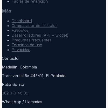
Tablas de retención
Más
Dashboard
Comparador de artículos
Favoritos
Desarrolladores (API + widget)
Preguntas frecuentes
Términos de uso
Privacidad
Contacto
Medellín, Colombia
Transversal 5a #45-91, El Poblado
Patio Bonito
302 319 46 36
WhatsApp / Llamadas