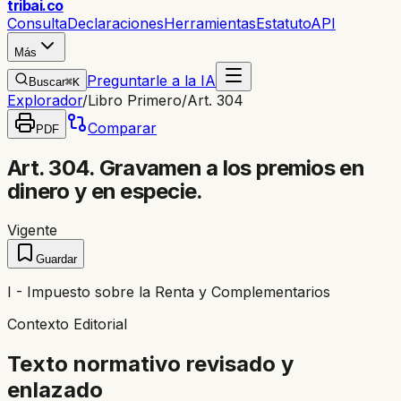
trib
ai
.co
Consulta
Declaraciones
Herramientas
Estatuto
API
Más
Preguntarle a la IA
Buscar
⌘K
Explorador
/
Libro Primero
/
Art. 304
Comparar
PDF
Art. 304. Gravamen a los premios en
dinero y en especie.
Vigente
Guardar
I - Impuesto sobre la Renta y Complementarios
Contexto Editorial
Texto normativo revisado y
enlazado