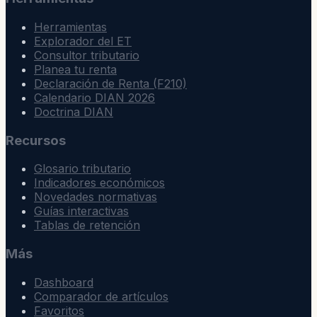
Herramientas
Explorador del ET
Consultor tributario
Planea tu renta
Declaración de Renta (F210)
Calendario DIAN 2026
Doctrina DIAN
Recursos
Glosario tributario
Indicadores económicos
Novedades normativas
Guías interactivas
Tablas de retención
Más
Dashboard
Comparador de artículos
Favoritos