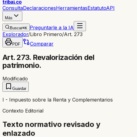
trib
ai
.co
Consulta
Declaraciones
Herramientas
Estatuto
API
Más
Preguntarle a la IA
Buscar
⌘K
Explorador
/
Libro Primero
/
Art. 273
Comparar
PDF
Art. 273. Revalorización del
patrimonio.
Modificado
Guardar
I - Impuesto sobre la Renta y Complementarios
Contexto Editorial
Texto normativo revisado y
enlazado