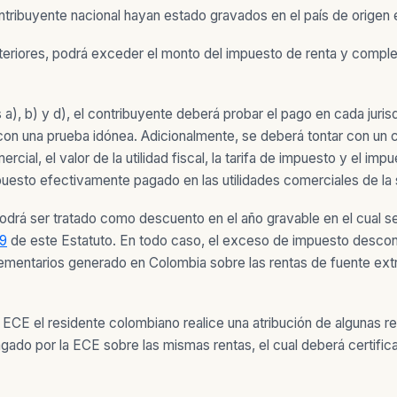
ntribuyente nacional hayan estado gravados en el país de origen
 anteriores, podrá exceder el monto del impuesto de renta y com
 a), b) y d), el contribuyente deberá probar el pago en cada juris
on una prueba idónea. Adicionalmente, se deberá tontar con un ce
rcial, el valor de la utilidad fiscal, la tarifa de impuesto y el i
 impuesto efectivamente pagado en las utilidades comerciales de l
odrá ser tratado como descuento en el año gravable en el cual se
59
de este Estatuto. En todo caso, el exceso de impuesto descon
lementarios generado en Colombia sobre las rentas de fuente extra
ECE el residente colombiano realice una atribución de algunas ren
do por la ECE sobre las mismas rentas, el cual deberá certificar