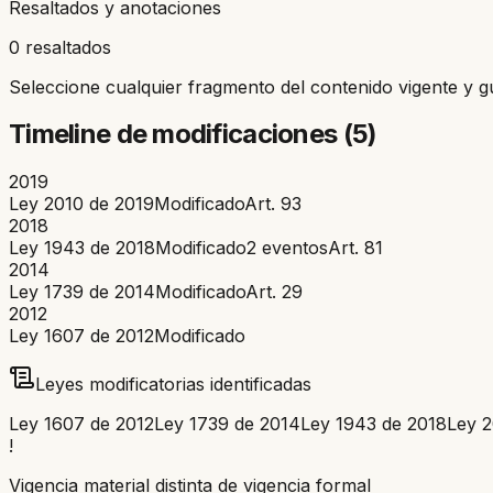
Resaltados y anotaciones
0 resaltados
Seleccione cualquier fragmento del contenido vigente y g
Timeline de modificaciones (
5
)
2019
Ley 2010 de 2019
Modificado
Art.
93
2018
Ley 1943 de 2018
Modificado
2
eventos
Art.
81
2014
Ley 1739 de 2014
Modificado
Art.
29
2012
Ley 1607 de 2012
Modificado
Leyes modificatorias identificadas
Ley 1607 de 2012
Ley 1739 de 2014
Ley 1943 de 2018
Ley 2
!
Vigencia material distinta de vigencia formal