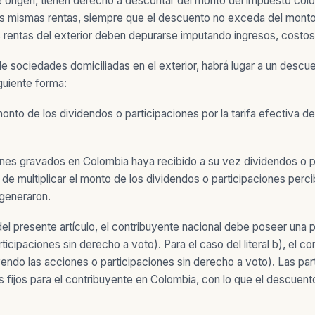
s de origen, tienen derecho a descontar del monto del impuesto c
esas mismas rentas, siempre que el descuento no exceda del mont
as rentas del exterior deben depurarse imputando ingresos, costos
 sociedades domiciliadas en el exterior, habrá lugar a un descue
iguiente forma:
 monto de los dividendos o participaciones por la tarifa efectiva 
ones gravados en Colombia haya recibido a su vez dividendos o p
 de multiplicar el monto de los dividendos o participaciones percib
 generaron.
del presente artículo, el contribuyente nacional debe poseer una pa
icipaciones sin derecho a voto). Para el caso del literal b), el c
cluyendo las acciones o participaciones sin derecho a voto). Las pa
fijos para el contribuyente en Colombia, con lo que el descuento tr