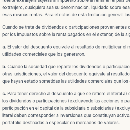
fuente extranjera sujetas al impuesto sobre la renta en el paí
extranjero, cualquiera sea su denominación, liquidado sobre 
esas mismas rentas. Para efectos de esta limitación general, l
Cuando se trate de dividendos o participaciones provenientes de
por los impuestos sobre la renta pagados en el exterior, de la s
a.
El valor del descuento equivale al resultado de multiplicar el
utilidades comerciales que los generaron.
b.
Cuando la sociedad que reparte los dividendos o participaci
otras jurisdicciones, el valor del descuento equivale al resultado
que hayan estado sometidas las utilidades comerciales que los
c.
Para tener derecho al descuento a que se refiere el literal a) 
los dividendos o participaciones (excluyendo las acciones o part
participación en el capital de la subsidiaria o subsidiarias (ex
literal deben corresponder a inversiones que constituyan activos 
portafolio destinadas a especular en mercados de valores.