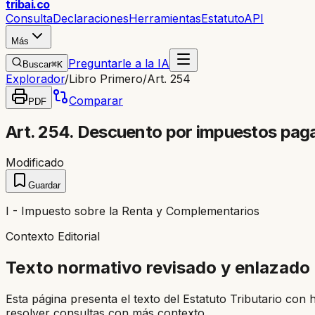
trib
ai
.co
Consulta
Declaraciones
Herramientas
Estatuto
API
Más
Preguntarle a la IA
Buscar
⌘K
Explorador
/
Libro Primero
/
Art. 254
Comparar
PDF
Art. 254. Descuento por impuestos pagad
Modificado
Guardar
I - Impuesto sobre la Renta y Complementarios
Contexto Editorial
Texto normativo revisado y enlazado
Esta página presenta el texto del Estatuto Tributario con 
resolver consultas con más contexto.