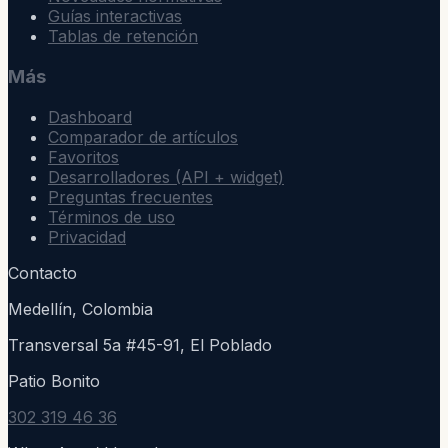
Guías interactivas
Tablas de retención
Más
Dashboard
Comparador de artículos
Favoritos
Desarrolladores (API + widget)
Preguntas frecuentes
Términos de uso
Privacidad
Contacto
Medellín, Colombia
Transversal 5a #45-91, El Poblado
Patio Bonito
302 319 46 36