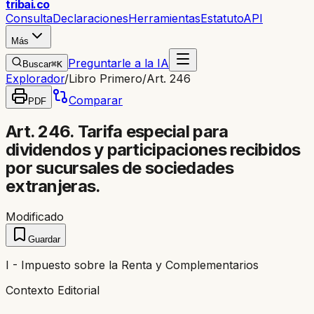
trib
ai
.co
Consulta
Declaraciones
Herramientas
Estatuto
API
Más
Preguntarle a la IA
Buscar
⌘K
Explorador
/
Libro Primero
/
Art. 246
Comparar
PDF
Art. 246. Tarifa especial para
dividendos y participaciones recibidos
por sucursales de sociedades
extranjeras.
Modificado
Guardar
I - Impuesto sobre la Renta y Complementarios
Contexto Editorial