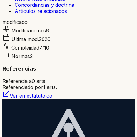
Concordancias y doctrina
Artículos relacionados
modificado
Modificaciones
6
Ultima mod.
2020
Complejidad
7
/10
Normas
2
Referencias
Referencia a
0
arts.
Referenciado por
1
arts.
Ver en estatuto.co