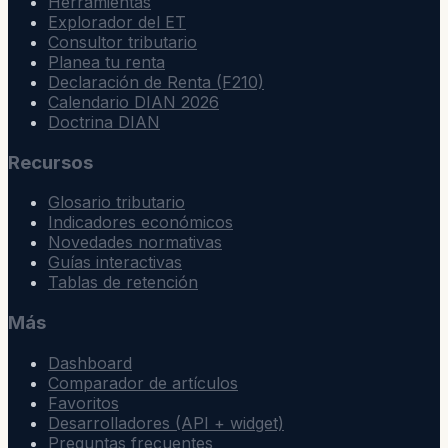
Herramientas
Explorador del ET
Consultor tributario
Planea tu renta
Declaración de Renta (F210)
Calendario DIAN 2026
Doctrina DIAN
Recursos
Glosario tributario
Indicadores económicos
Novedades normativas
Guías interactivas
Tablas de retención
Más
Dashboard
Comparador de artículos
Favoritos
Desarrolladores (API + widget)
Preguntas frecuentes