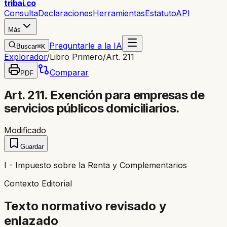
trib
ai
.co
Consulta
Declaraciones
Herramientas
Estatuto
API
Más
Preguntarle a la IA
Buscar
⌘K
Explorador
/
Libro Primero
/
Art. 211
Comparar
PDF
Art. 211. Exención para empresas de
servicios públicos domiciliarios.
Modificado
Guardar
I - Impuesto sobre la Renta y Complementarios
Contexto Editorial
Texto normativo revisado y
enlazado