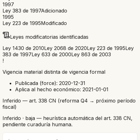
1997
Ley 383 de 1997
Adicionado
1995
Ley 223 de 1995
Modificado
Leyes modificatorias identificadas
Ley 1430 de 2010
Ley 2068 de 2020
Ley 223 de 1995
Ley
383 de 1997
Ley 633 de 2000
Ley 863 de 2003
!
Vigencia material distinta de vigencia formal
Publicada (force):
2020-12-31
Aplica al hecho económico:
2021-01-01
Inferido — art. 338 CN (reforma Q4 → próximo período
fiscal)
Inferido
· baja
— heurística automática del art. 338 CN,
pendiente curaduría humana.