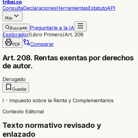
trib
ai
.co
Consulta
Declaraciones
Herramientas
Estatuto
API
Más
Preguntarle a la IA
Buscar
⌘K
Explorador
/
Libro Primero
/
Art. 208
Comparar
PDF
Art. 208. Rentas exentas por derechos
de autor.
Derogado
Guardar
I - Impuesto sobre la Renta y Complementarios
Contexto Editorial
Texto normativo revisado y
enlazado