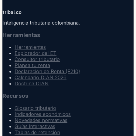
trib
ai
.co
Inteligencia tributaria colombiana.
Herramientas
Herramientas
Explorador del ET
Consultor tributario
Planea tu renta
Declaración de Renta (F210)
Calendario DIAN 2026
Doctrina DIAN
Recursos
Glosario tributario
Indicadores económicos
Novedades normativas
Guías interactivas
Tablas de retención