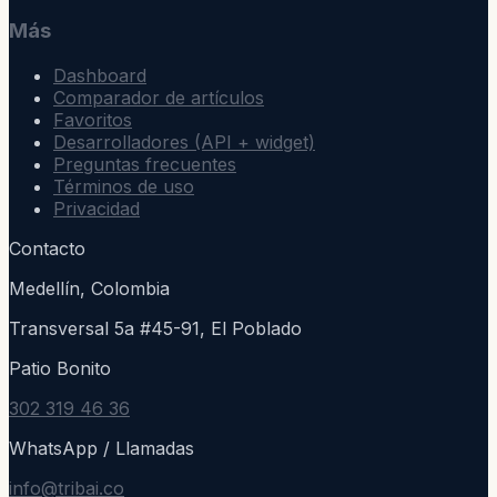
Más
Dashboard
Comparador de artículos
Favoritos
Desarrolladores (API + widget)
Preguntas frecuentes
Términos de uso
Privacidad
Contacto
Medellín, Colombia
Transversal 5a #45-91, El Poblado
Patio Bonito
302 319 46 36
WhatsApp / Llamadas
info@tribai.co