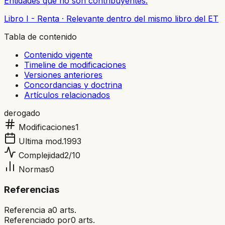
Entidades que no son contribuyentes.
Libro I - Renta
·
Relevante dentro del mismo libro del ET
Tabla de contenido
Contenido vigente
Timeline de modificaciones
Versiones anteriores
Concordancias y doctrina
Artículos relacionados
derogado
Modificaciones
1
Ultima mod.
1993
Complejidad
2
/10
Normas
0
Referencias
Referencia a
0
arts.
Referenciado por
0
arts.