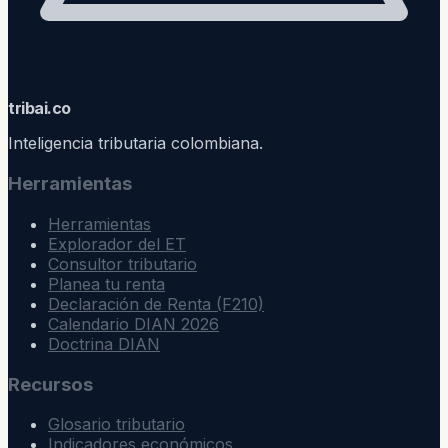
trib
ai
.co
Inteligencia tributaria colombiana.
Herramientas
Herramientas
Explorador del ET
Consultor tributario
Planea tu renta
Declaración de Renta (F210)
Calendario DIAN 2026
Doctrina DIAN
Recursos
Glosario tributario
Indicadores económicos