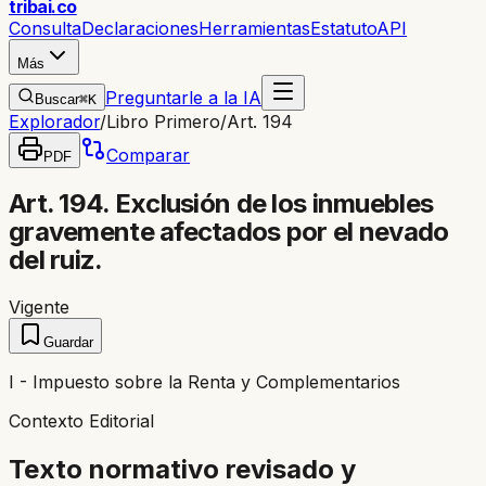
trib
ai
.co
Consulta
Declaraciones
Herramientas
Estatuto
API
Más
Preguntarle a la IA
Buscar
⌘K
Explorador
/
Libro Primero
/
Art. 194
Comparar
PDF
Art. 194. Exclusión de los inmuebles
gravemente afectados por el nevado
del ruiz.
Vigente
Guardar
I - Impuesto sobre la Renta y Complementarios
Contexto Editorial
Texto normativo revisado y