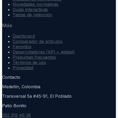
Novedades normativas
Guías interactivas
Tablas de retención
Más
Dashboard
Comparador de artículos
Favoritos
Desarrolladores (API + widget)
Preguntas frecuentes
Términos de uso
Privacidad
Contacto
Medellín, Colombia
Transversal 5a #45-91, El Poblado
Patio Bonito
302 319 46 36