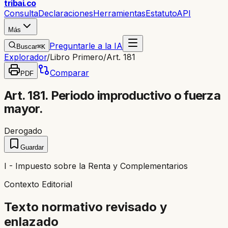
trib
ai
.co
Consulta
Declaraciones
Herramientas
Estatuto
API
Más
Preguntarle a la IA
Buscar
⌘K
Explorador
/
Libro Primero
/
Art. 181
Comparar
PDF
Art. 181. Periodo improductivo o fuerza
mayor.
Derogado
Guardar
I - Impuesto sobre la Renta y Complementarios
Contexto Editorial
Texto normativo revisado y
enlazado