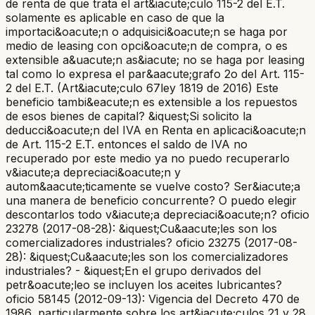
de renta de que trata el art&iacute;culo 115-2 del E.T.
solamente es aplicable en caso de que la
importaci&oacute;n o adquisici&oacute;n se haga por
medio de leasing con opci&oacute;n de compra, o es
extensible a&uacute;n as&iacute; no se haga por leasing
tal como lo expresa el par&aacute;grafo 2o del Art. 115-
2 del E.T. (Art&iacute;culo 67ley 1819 de 2016) Este
beneficio tambi&eacute;n es extensible a los repuestos
de esos bienes de capital? &iquest;Si solicito la
deducci&oacute;n del IVA en Renta en aplicaci&oacute;n
de Art. 115-2 E.T. entonces el saldo de IVA no
recuperado por este medio ya no puedo recuperarlo
v&iacute;a depreciaci&oacute;n y
autom&aacute;ticamente se vuelve costo? Ser&iacute;a
una manera de beneficio concurrente? O puedo elegir
descontarlos todo v&iacute;a depreciaci&oacute;n? oficio
23278 (2017-08-28): &iquest;Cu&aacute;les son los
comercializadores industriales? oficio 23275 (2017-08-
28): &iquest;Cu&aacute;les son los comercializadores
industriales? - &iquest;En el grupo derivados del
petr&oacute;leo se incluyen los aceites lubricantes?
oficio 58145 (2012-09-13): Vigencia del Decreto 470 de
1986, particularmente sobre los art&iacute;culos 21 y 28