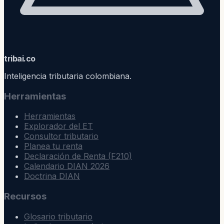
trib
ai
.co
Inteligencia tributaria colombiana.
Herramientas
Herramientas
Explorador del ET
Consultor tributario
Planea tu renta
Declaración de Renta (F210)
Calendario DIAN 2026
Doctrina DIAN
Recursos
Glosario tributario