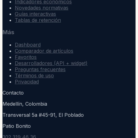
Indicadores económicos
Novedades normativas
Guías interactivas
Tablas de retención
Más
Dashboard
Comparador de artículos
Favoritos
Desarrolladores (API + widget)
Preguntas frecuentes
Términos de uso
Privacidad
Contacto
Medellín, Colombia
Transversal 5a #45-91, El Poblado
Patio Bonito
302 319 46 36