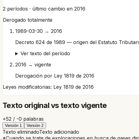
2
períodos · último cambio en
2016
Derogado totalmente
1989-03-30 → 2016
Decreto 624 de 1989 — origen del Estatuto Tributar
Ver texto del período
2016 → vigente
Derogación por Ley 1819 de 2016
Leyes modificatorias:
Ley 1819 de 2016
Texto original vs texto vigente
+
52
/ -
0
palabras
Versión
1
Versión
2
Texto eliminado
Texto adicionado
*Cuando se trate de exploraciones en busca de gases dist