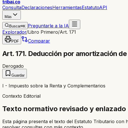
trib
ai
.co
Consulta
Declaraciones
Herramientas
Estatuto
API
Más
Preguntarle a la IA
Buscar
⌘K
Explorador
/
Libro Primero
/
Art. 171
Comparar
PDF
Art. 171. Deducción por amortización de
Derogado
Guardar
I - Impuesto sobre la Renta y Complementarios
Contexto Editorial
Texto normativo revisado y enlazado
Esta página presenta el texto del Estatuto Tributario con 
resolver consultas con más contexto.