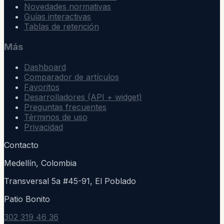
Novedades normativas
Guías interactivas
Tablas de retención
Más
Dashboard
Comparador de artículos
Favoritos
Desarrolladores (API + widget)
Preguntas frecuentes
Términos de uso
Privacidad
Contacto
Medellín, Colombia
Transversal 5a #45-91, El Poblado
Patio Bonito
302 319 46 36