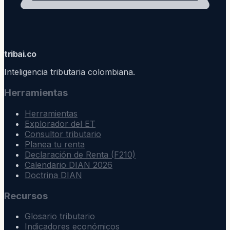
trib
ai
.co
Inteligencia tributaria colombiana.
Herramientas
Herramientas
Explorador del ET
Consultor tributario
Planea tu renta
Declaración de Renta (F210)
Calendario DIAN 2026
Doctrina DIAN
Recursos
Glosario tributario
Indicadores económicos