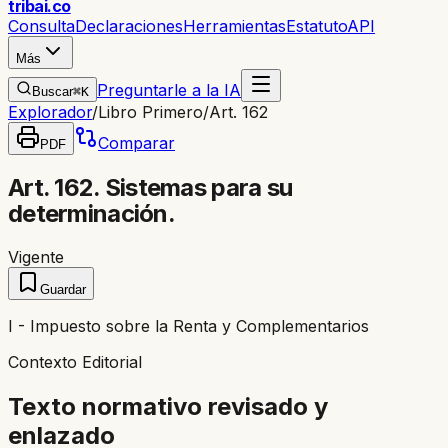
trib
ai
.co
Consulta
Declaraciones
Herramientas
Estatuto
API
Más
Preguntarle a la IA
Buscar
⌘K
Explorador
/
Libro Primero
/
Art. 162
Comparar
PDF
Art. 162. Sistemas para su
determinación.
Vigente
Guardar
I - Impuesto sobre la Renta y Complementarios
Contexto Editorial
Texto normativo revisado y
enlazado