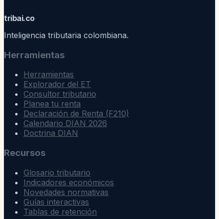
trib
ai
.co
Inteligencia tributaria colombiana.
Herramientas
Herramientas
Explorador del ET
Consultor tributario
Planea tu renta
Declaración de Renta (F210)
Calendario DIAN 2026
Doctrina DIAN
Recursos
Glosario tributario
Indicadores económicos
Novedades normativas
Guías interactivas
Tablas de retención