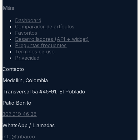
Más
Dashboard
Comparador de artículos
Favoritos
Desarrolladores (API + widget)
Preguntas frecuentes
Términos de uso
Privacidad
Contacto
Medellín, Colombia
Transversal 5a #45-91, El Poblado
Patio Bonito
302 319 46 36
WhatsApp / Llamadas
info@tribai.co