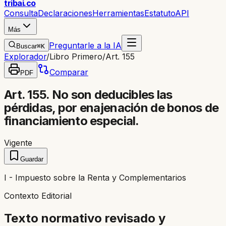
trib
ai
.co
Consulta
Declaraciones
Herramientas
Estatuto
API
Más
Preguntarle a la IA
Buscar
⌘K
Explorador
/
Libro Primero
/
Art. 155
Comparar
PDF
Art. 155. No son deducibles las
pérdidas, por enajenación de bonos de
financiamiento especial.
Vigente
Guardar
I - Impuesto sobre la Renta y Complementarios
Contexto Editorial
Texto normativo revisado y