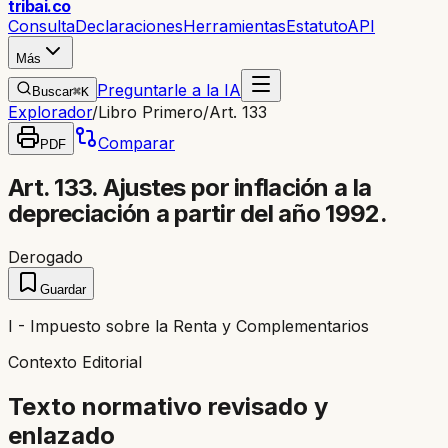
trib
ai
.co
Consulta
Declaraciones
Herramientas
Estatuto
API
Más
Preguntarle a la IA
Buscar
⌘K
Explorador
/
Libro Primero
/
Art. 133
Comparar
PDF
Art. 133. Ajustes por inflación a la
depreciación a partir del año 1992.
Derogado
Guardar
I - Impuesto sobre la Renta y Complementarios
Contexto Editorial
Texto normativo revisado y
enlazado