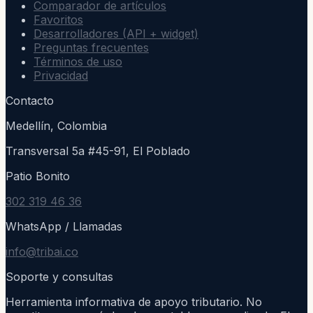
Comparador de artículos
Favoritos
Desarrolladores (API + widget)
Preguntas frecuentes
Términos de uso
Privacidad
Contacto
Medellín, Colombia
Transversal 5a #45-91, El Poblado
Patio Bonito
302 319 46 36
WhatsApp / Llamadas
info@tribai.co
Soporte y consultas
Herramienta informativa de apoyo tributario. No