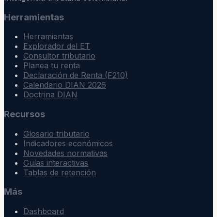
Herramientas
Herramientas
Explorador del ET
Consultor tributario
Planea tu renta
Declaración de Renta (F210)
Calendario DIAN 2026
Doctrina DIAN
Recursos
Glosario tributario
Indicadores económicos
Novedades normativas
Guías interactivas
Tablas de retención
Más
Dashboard