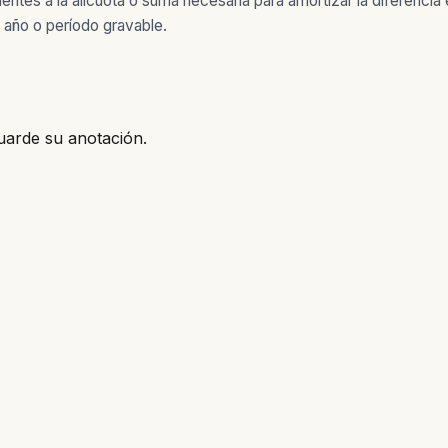
es a la alícuota o suma necesaria para amortizar la diferencia entr
 año o período gravable.
uarde su anotación.