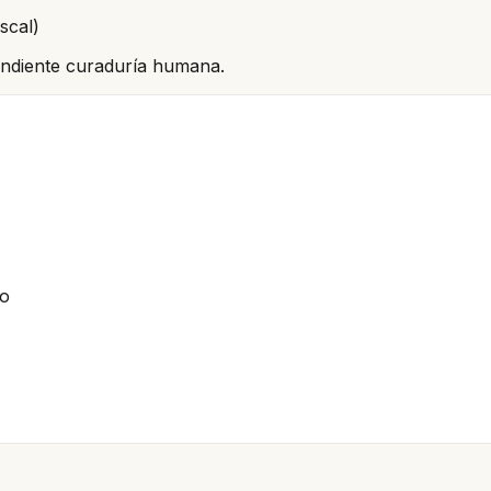
scal)
pendiente curaduría humana.
io