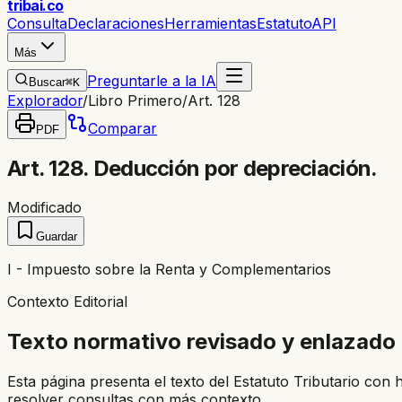
trib
ai
.co
Consulta
Declaraciones
Herramientas
Estatuto
API
Más
Preguntarle a la IA
Buscar
⌘K
Explorador
/
Libro Primero
/
Art. 128
Comparar
PDF
Art. 128. Deducción por depreciación.
Modificado
Guardar
I - Impuesto sobre la Renta y Complementarios
Contexto Editorial
Texto normativo revisado y enlazado
Esta página presenta el texto del Estatuto Tributario con 
resolver consultas con más contexto.