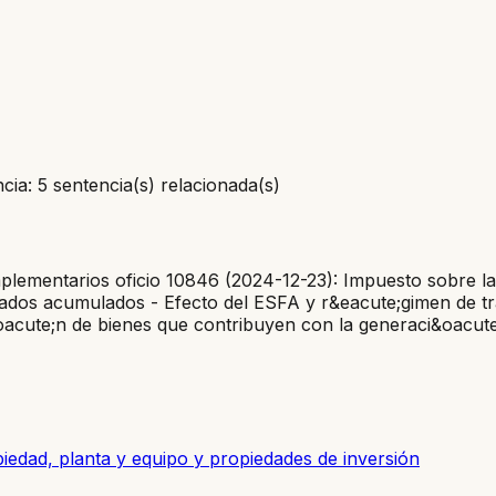
ia: 5 sentencia(s) relacionada(s)
plementarios oficio 10846 (2024-12-23): Impuesto sobre l
ados acumulados - Efecto del ESFA y r&eacute;gimen de tra
acute;n de bienes que contribuyen con la generaci&oacute
piedad, planta y equipo y propiedades de inversión