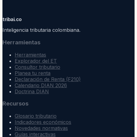
trib
ai
.co
Inteligencia tributaria colombiana.
Herramientas
Herramientas
Explorador del ET
Consultor tributario
Planea tu renta
Declaración de Renta (F210)
Calendario DIAN 2026
Doctrina DIAN
Recursos
Glosario tributario
Indicadores económicos
Novedades normativas
Guías interactivas