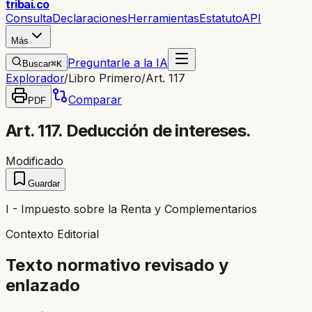
trib
ai
.co
Consulta
Declaraciones
Herramientas
Estatuto
API
Más
Preguntarle a la IA
Buscar
⌘K
Explorador
/
Libro Primero
/
Art. 117
Comparar
PDF
Art. 117. Deducción de intereses.
Modificado
Guardar
I - Impuesto sobre la Renta y Complementarios
Contexto Editorial
Texto normativo revisado y
enlazado