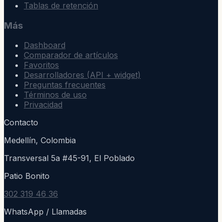
Tablas de retención
Más
Dashboard
Comparador de artículos
Favoritos
Desarrolladores (API + widget)
Preguntas frecuentes
Términos de uso
Privacidad
Contacto
Medellín, Colombia
Transversal 5a #45-91, El Poblado
Patio Bonito
302 319 46 36
WhatsApp / Llamadas