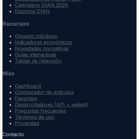
Calendario DIAN 2026
Doctrina DIAN
Recursos
Glosario tributario
Indicadores económicos
Novedades normativas
Guías interactivas
Tablas de retención
Más
Dashboard
Comparador de artículos
Favoritos
Desarrolladores (API + widget)
Preguntas frecuentes
Términos de uso
Privacidad
Contacto