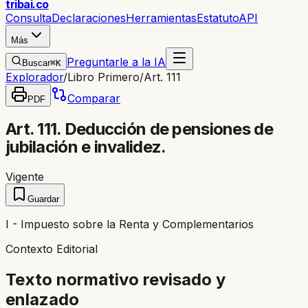
trib
ai
.co
Consulta
Declaraciones
Herramientas
Estatuto
API
Más
Preguntarle a la IA
Buscar
⌘K
Explorador
/
Libro Primero
/
Art. 111
Comparar
PDF
Art. 111. Deducción de pensiones de
jubilación e invalidez.
Vigente
Guardar
I - Impuesto sobre la Renta y Complementarios
Contexto Editorial
Texto normativo revisado y
enlazado