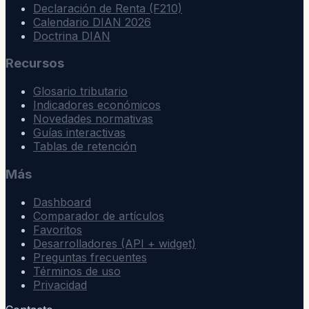
Declaración de Renta (F210)
Calendario DIAN 2026
Doctrina DIAN
Recursos
Glosario tributario
Indicadores económicos
Novedades normativas
Guías interactivas
Tablas de retención
Más
Dashboard
Comparador de artículos
Favoritos
Desarrolladores (API + widget)
Preguntas frecuentes
Términos de uso
Privacidad