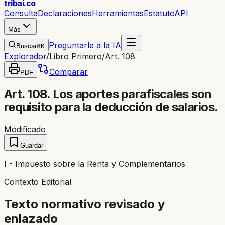
trib
ai
.co
Consulta
Declaraciones
Herramientas
Estatuto
API
Más
Preguntarle a la IA
Buscar
⌘K
Explorador
/
Libro Primero
/
Art. 108
Comparar
PDF
Art. 108. Los aportes parafiscales son
requisito para la deducción de salarios.
Modificado
Guardar
I - Impuesto sobre la Renta y Complementarios
Contexto Editorial
Texto normativo revisado y
enlazado