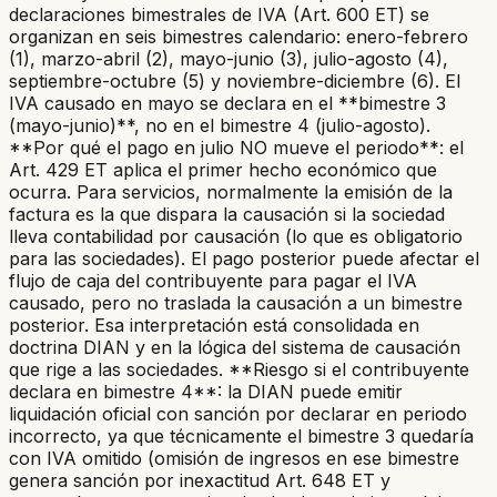
declaraciones bimestrales de IVA (Art. 600 ET) se
organizan en seis bimestres calendario: enero-febrero
(1), marzo-abril (2), mayo-junio (3), julio-agosto (4),
septiembre-octubre (5) y noviembre-diciembre (6). El
IVA causado en mayo se declara en el **bimestre 3
(mayo-junio)**, no en el bimestre 4 (julio-agosto).
**Por qué el pago en julio NO mueve el periodo**: el
Art. 429 ET aplica el primer hecho económico que
ocurra. Para servicios, normalmente la emisión de la
factura es la que dispara la causación si la sociedad
lleva contabilidad por causación (lo que es obligatorio
para las sociedades). El pago posterior puede afectar el
flujo de caja del contribuyente para pagar el IVA
causado, pero no traslada la causación a un bimestre
posterior. Esa interpretación está consolidada en
doctrina DIAN y en la lógica del sistema de causación
que rige a las sociedades. **Riesgo si el contribuyente
declara en bimestre 4**: la DIAN puede emitir
liquidación oficial con sanción por declarar en periodo
incorrecto, ya que técnicamente el bimestre 3 quedaría
con IVA omitido (omisión de ingresos en ese bimestre
genera sanción por inexactitud Art. 648 ET y