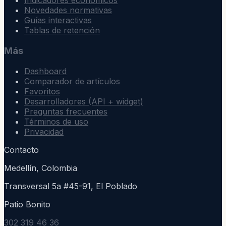
Indicadores económicos
Novedades normativas
Guías interactivas
Tablas de retención
Más
Dashboard
Comparador de artículos
Favoritos
Desarrolladores (API + widget)
Preguntas frecuentes
Términos de uso
Privacidad
Contacto
Medellín, Colombia
Transversal 5a #45-91, El Poblado
Patio Bonito
302 319 46 36