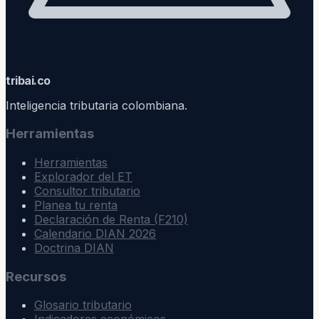
trib
ai
.co
Inteligencia tributaria colombiana.
Herramientas
Herramientas
Explorador del ET
Consultor tributario
Planea tu renta
Declaración de Renta (F210)
Calendario DIAN 2026
Doctrina DIAN
Recursos
Glosario tributario