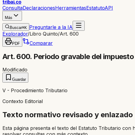
trib
ai
.co
Consulta
Declaraciones
Herramientas
Estatuto
API
Más
Preguntarle a la IA
Buscar
⌘K
Explorador
/
Libro Quinto
/
Art. 600
Comparar
PDF
Art. 600. Periodo gravable del impuesto
Modificado
Guardar
V - Procedimiento Tributario
Contexto Editorial
Texto normativo revisado y enlazado
Esta página presenta el texto del Estatuto Tributario con 
resolver consultas con más contexto.