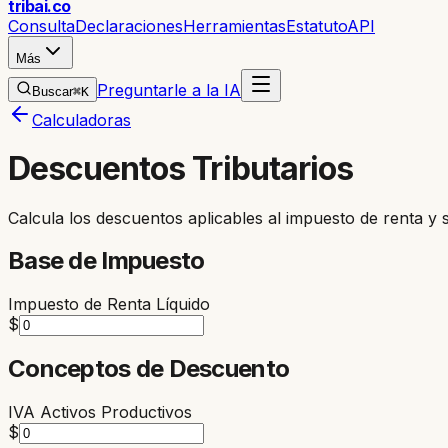
trib
ai
.co
Consulta
Declaraciones
Herramientas
Estatuto
API
Más
Preguntarle a la IA
Buscar
⌘K
Calculadoras
Descuentos Tributarios
Calcula los descuentos aplicables al impuesto de renta y su
Base de Impuesto
Impuesto de Renta Líquido
$
Conceptos de Descuento
IVA Activos Productivos
$