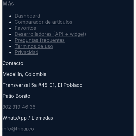
Más
Dashboard
Comparador de artículos
Favoritos
Desarrolladores (API + widget)
Preguntas frecuentes
Términos de uso
Privacidad
Contacto
Medellín, Colombia
Transversal 5a #45-91, El Poblado
Patio Bonito
302 319 46 36
WhatsApp / Llamadas
info@tribai.co