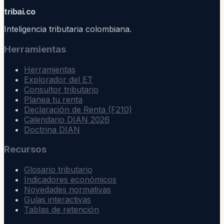
trib
ai
.co
Inteligencia tributaria colombiana.
Herramientas
Herramientas
Explorador del ET
Consultor tributario
Planea tu renta
Declaración de Renta (F210)
Calendario DIAN 2026
Doctrina DIAN
Recursos
Glosario tributario
Indicadores económicos
Novedades normativas
Guías interactivas
Tablas de retención