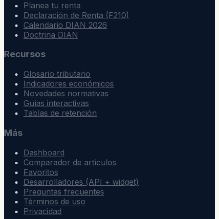
Planea tu renta
Declaración de Renta (F210)
Calendario DIAN 2026
Doctrina DIAN
Recursos
Glosario tributario
Indicadores económicos
Novedades normativas
Guías interactivas
Tablas de retención
Más
Dashboard
Comparador de artículos
Favoritos
Desarrolladores (API + widget)
Preguntas frecuentes
Términos de uso
Privacidad